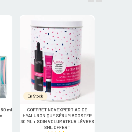
En Stock
En Rupture
 50 ml
COFFRET NOVEXPERT ACIDE
COFFRE
ml
HYALURONIQUE SÉRUM BOOSTER
30 ML + SOIN VOLUMATEUR LÈVRES
R
8ML OFFERT
3