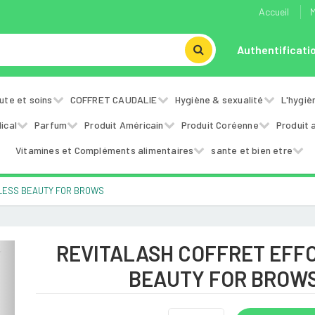
Accueil
M
Authentificati
ute et soins
COFFRET CAUDALIE
Hygiène & sexualité
L'hygiè
ical
Parfum
Produit Américain
Produit Coréenne
Produit 
Vitamines et Compléments alimentaires
sante et bien etre
LESS BEAUTY FOR BROWS
REVITALASH COFFRET EFF
Next
BEAUTY FOR BROW