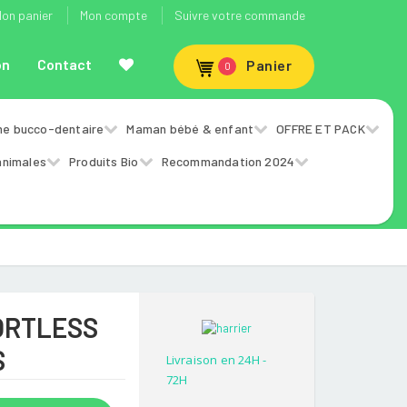
on panier
Mon compte
Suivre votre commande
on
Contact
Panier
0
ne bucco-dentaire
Maman bébé & enfant
OFFRE ET PACK
animales
Produits Bio
Recommandation 2024
ORTLESS
S
Livraison en 24H -
72H