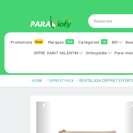
Promotions
Marques
Catégories
BIO
Bea
New
393
18
OFFRE SAINT VALENTIN
Orthopédie
Para-méd
HOME
OFFRE ET PACK
REVITALASH COFFRET EFFORT
Previous