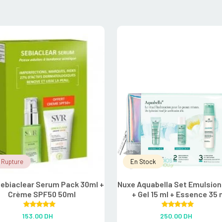
 Rupture
En Stock
ebiaclear Serum Pack 30ml +
Nuxe Aquabella Set Emulsion
Crème SPF50 50ml
+ Gel 15 ml + Essence 35 
Rated
5.00
Rated
5.00
153.00
DH
250.00
DH
out of 5
out of 5