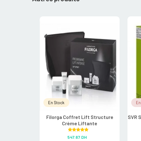
En Stock
En
Filorga Coffret Lift Structure
SVR S
Crème Liftante
Rated
5.00
547.67
DH
out of 5