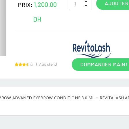
AJOUTER
1,200.00
PRIX:
DH
COMMANDER MAIN
(
1
Avis client)
1
Rated
3.00
out of
5
based
on
customer
BROW ADVANED EYEBROW CONDITIONE 3.0 ML + REVITALASH A
rating
T