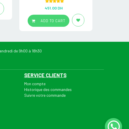
Rated
5.00
451.00
DH
ADD
out of 5
ADD TO CART
endredi de 9h00 à 18h30
SERVICE CLIENTS
Mon compte
Historique des commandes
Suivre votre commande