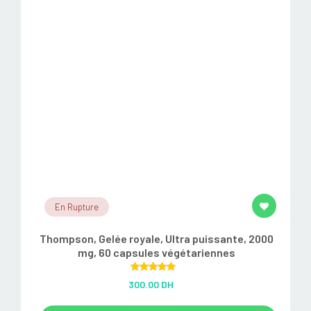
En Rupture
Thompson, Gelée royale, Ultra puissante, 2000
mg, 60 capsules végétariennes
Rated
5.00
300.00 DH
out of 5