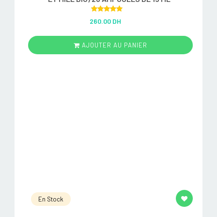
Rated
5.00
260.00 DH
out of 5
AJOUTER AU PANIER
En Stock