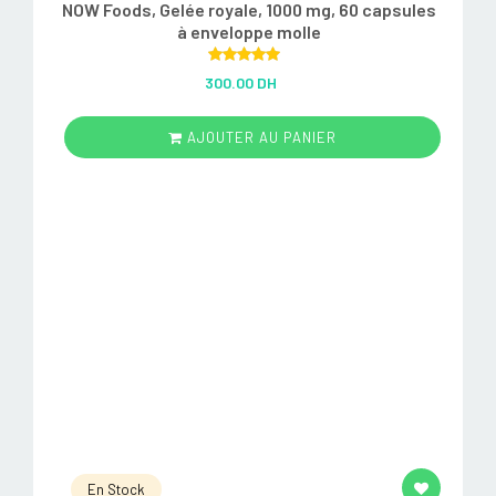
NOW Foods, Gelée royale, 1000 mg, 60 capsules
à enveloppe molle
Rated
5.00
300.00 DH
out of 5
AJOUTER AU PANIER
En Stock