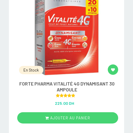
En Stock
FORTE PHARMA VITALITÉ 4G DYNAMISANT 30
AMPOULE
Rated
5.00
225.00 DH
out of 5
AJOUTER AU PANIER