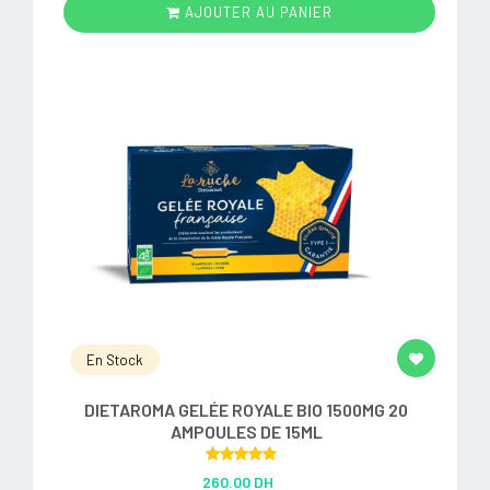
AJOUTER AU PANIER
En Stock
DIETAROMA GELÉE ROYALE BIO 1500MG 20
AMPOULES DE 15ML
Rated
5.00
260.00 DH
out of 5