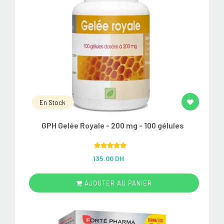
En Stock
GPH Gelée Royale - 200 mg - 100 gélules
Rated
5.00
135.00 DH
out of 5
AJOUTER AU PANIER