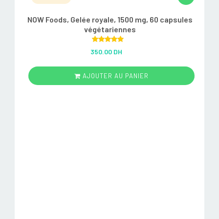
NOW Foods, Gelée royale, 1500 mg, 60 capsules
végétariennes
Rated
5.00
350.00 DH
out of 5
AJOUTER AU PANIER