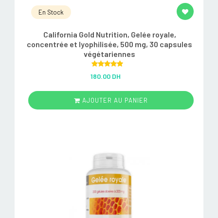
En Stock
California Gold Nutrition, Gelée royale,
concentrée et lyophilisée, 500 mg, 30 capsules
végétariennes
Rated
5.00
180.00 DH
out of 5
AJOUTER AU PANIER