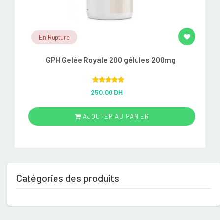
En Rupture
GPH Gelée Royale 200 gélules 200mg
Rated
5.00
250.00 DH
out of 5
AJOUTER AU PANIER
Catégories des produits