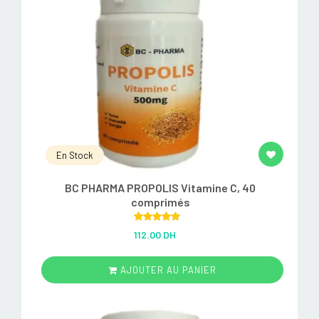
En Stock
BC PHARMA PROPOLIS Vitamine C, 40
comprimés
Rated
5.00
112.00 DH
out of 5
AJOUTER AU PANIER