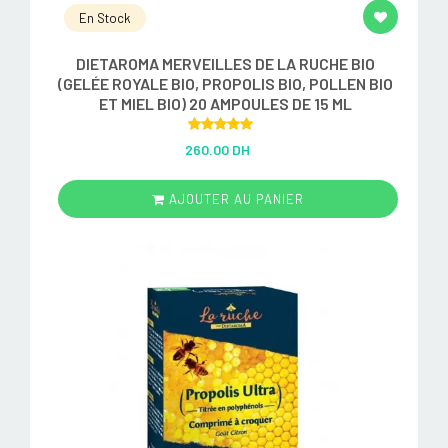
En Stock
DIETAROMA MERVEILLES DE LA RUCHE BIO
(GELÉE ROYALE BIO, PROPOLIS BIO, POLLEN BIO
ET MIEL BIO) 20 AMPOULES DE 15 ML
Rated
5.00
260.00 DH
out of 5
AJOUTER AU PANIER