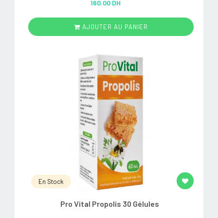
160.00 DH
out of 5
AJOUTER AU PANIER
En Stock
Pro Vital Propolis 30 Gélules