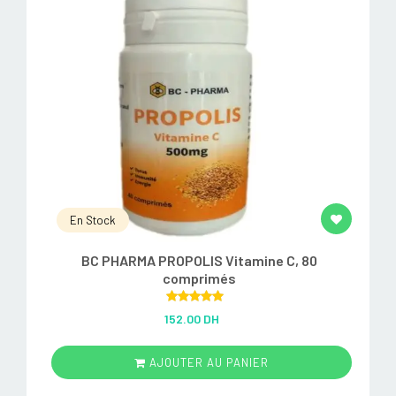
En Stock
BC PHARMA PROPOLIS Vitamine C, 80
comprimés
Rated
5.00
152.00 DH
out of 5
AJOUTER AU PANIER