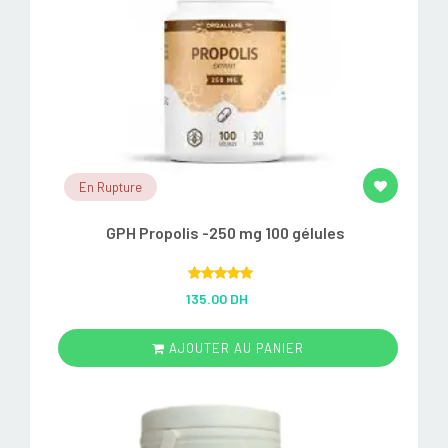
En Rupture
GPH Propolis -250 mg 100 gélules
Rated
5.00
135.00 DH
out of 5
AJOUTER AU PANIER