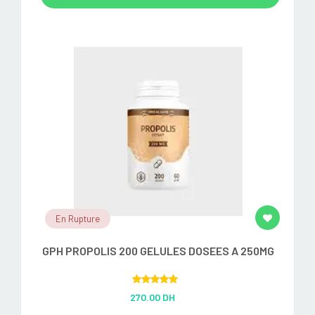
En Rupture
GPH PROPOLIS 200 GELULES DOSEES A 250MG
Rated
5.00
270.00 DH
out of 5