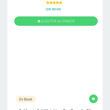
Rated
5.00
128.00 DH
out of 5
AJOUTER AU PANIER
En Stock