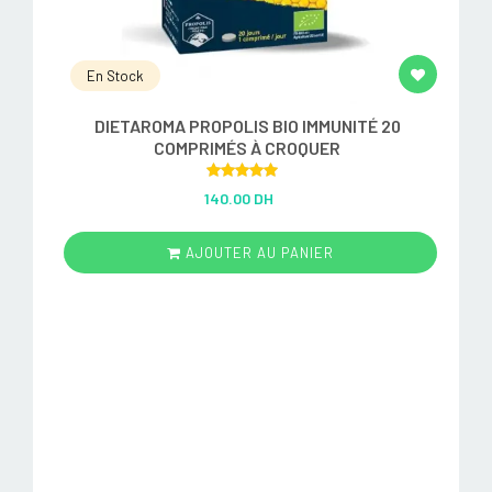
En Stock
DIETAROMA PROPOLIS BIO IMMUNITÉ 20
COMPRIMÉS À CROQUER
Rated
5.00
140.00 DH
out of 5
AJOUTER AU PANIER