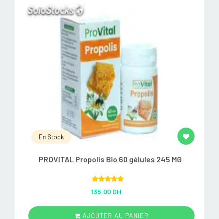
En Stock
PROVITAL Propolis Bio 60 gélules 245 MG
Rated
5.00
135.00 DH
out of 5
AJOUTER AU PANIER