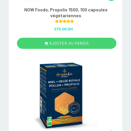
NOW Foods, Propolis 1500, 100 capsules
végétariennes
Rated
5.00
270.00 DH
out of 5
AJOUTER AU PANIER