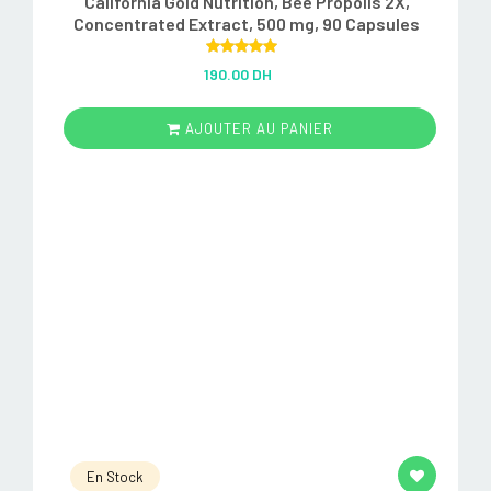
California Gold Nutrition, Bee Propolis 2X,
Concentrated Extract, 500 mg, 90 Capsules
Rated
5.00
190.00 DH
out of 5
AJOUTER AU PANIER
En Stock