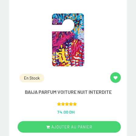
En Stock
BAIJA PARFUM VOITURE NUIT INTERDITE
Rated
5.00
74.00 DH
out of 5
AJOUTER AU PANIER