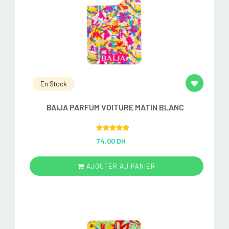
En Stock
BAIJA PARFUM VOITURE MATIN BLANC
Rated
5.00
74.00 DH
out of 5
AJOUTER AU PANIER