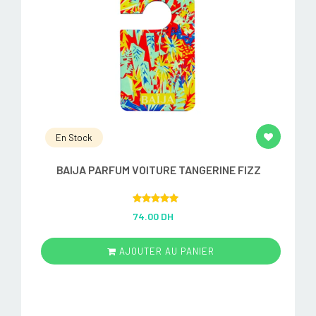
En Stock
BAIJA PARFUM VOITURE TANGERINE FIZZ
Rated
5.00
74.00 DH
out of 5
AJOUTER AU PANIER