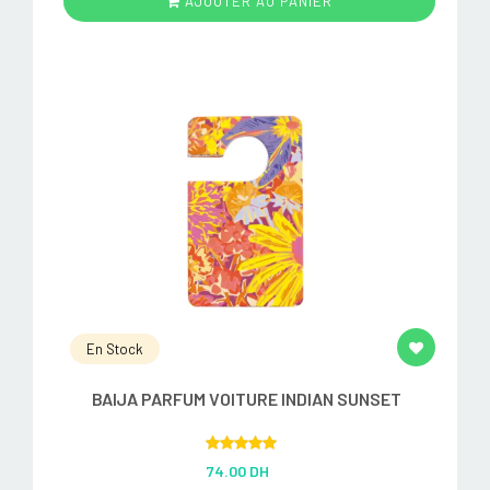
AJOUTER AU PANIER
En Stock
BAIJA PARFUM VOITURE INDIAN SUNSET
Rated
5.00
74.00 DH
out of 5