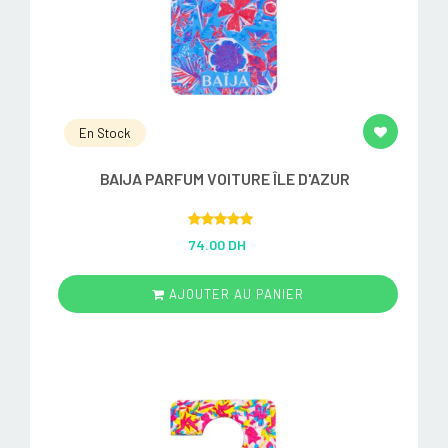
En Stock
BAIJA PARFUM VOITURE ÎLE D'AZUR
Rated
5.00
74.00 DH
out of 5
AJOUTER AU PANIER