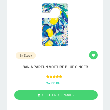
En Stock
BAIJA PARFUM VOITURE BLUE GINGER
Rated
5.00
74.00 DH
out of 5
AJOUTER AU PANIER