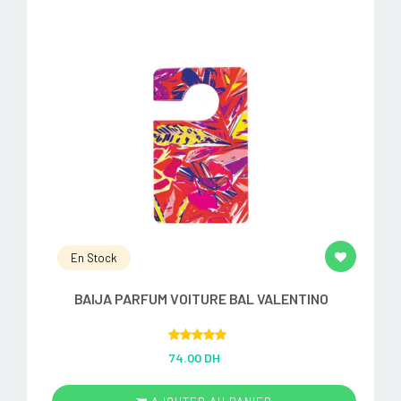
En Stock
BAIJA PARFUM VOITURE BAL VALENTINO
Rated
5.00
74.00 DH
out of 5