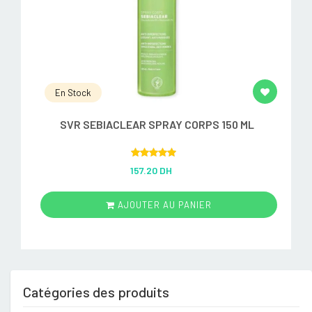
En Stock
SVR SEBIACLEAR SPRAY CORPS 150 ML
Rated
5.00
157.20 DH
out of 5
AJOUTER AU PANIER
Catégories des produits