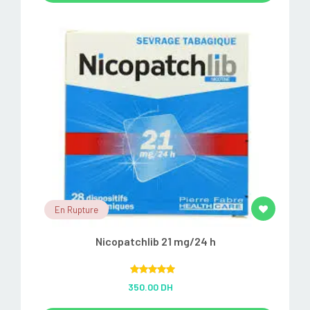
En Rupture
Nicopatchlib 21 mg/24 h
Rated
5.00
350.00 DH
out of 5