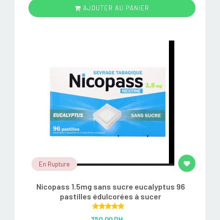
AJOUTER AU PANIER
En Rupture
Nicopass 1.5mg sans sucre eucalyptus 96
pastilles édulcorées à sucer
Rated
5.00
350.00 DH