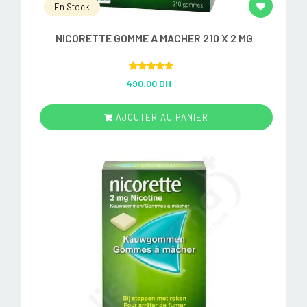
En Stock
NICORETTE GOMME A MACHER 210 X 2 MG
Rated
5.00
490.00 DH
out of 5
AJOUTER AU PANIER