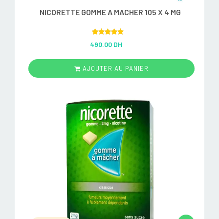
NICORETTE GOMME A MACHER 105 X 4 MG
Rated
5.00
490.00 DH
out of 5
AJOUTER AU PANIER