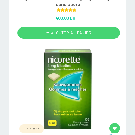
sans sucre
Rated
5.00
400.00 DH
out of 5
AJOUTER AU PANIER
En Stock