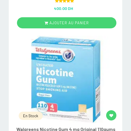
Rated
5.00
400.00 DH
out of 5
AJOUTER AU PANIER
En Stock
Walgreens Nicotine Gum 4 mg Original 110gums