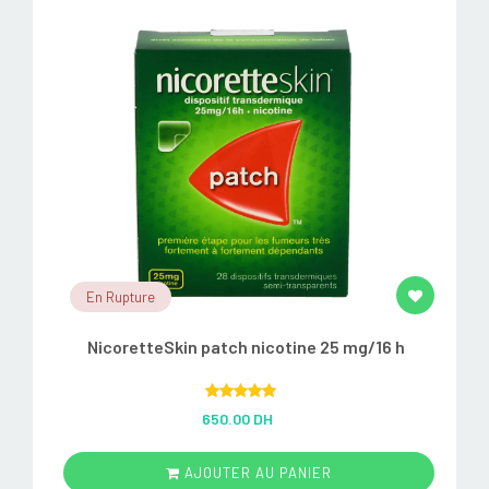
En Rupture
NicoretteSkin patch nicotine 25 mg/16 h
Rated
5.00
650.00 DH
out of 5
AJOUTER AU PANIER