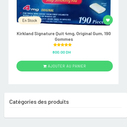
En Stock
Kirkland Signature Quit 4mg, Original Gum, 190
Gommes
Rated
5.00
800.00 DH
out of 5
AJOUTER AU PANIER
Catégories des produits