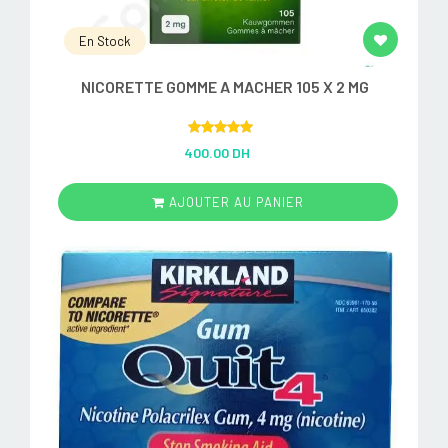
En Stock
NICORETTE GOMME A MACHER 105 X 2 MG
Rated
5.00
400.00 DH
out of 5
AJOUTER AU PANIER