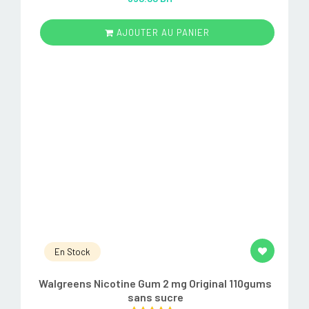
out of 5
AJOUTER AU PANIER
En Stock
Walgreens Nicotine Gum 2 mg Original 110gums
sans sucre