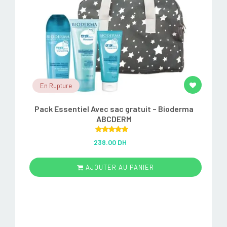
En Rupture
Pack Essentiel Avec sac gratuit – Bioderma
ABCDERM
Rated
5.00
238.00 DH
out of 5
AJOUTER AU PANIER