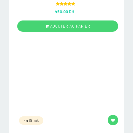
Rated
5.00
450.00 DH
out of 5
AJOUTER AU PANIER
En Stock