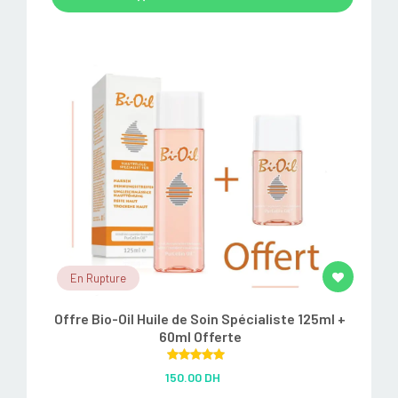
En Rupture
Offre Bio-Oil Huile de Soin Spécialiste 125ml +
60ml Offerte
Rated
5.00
150.00 DH
out of 5