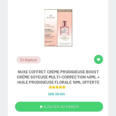
En Rupture
NUXE COFFRET CRÈME PRODIGIEUSE BOOST
CRÈME SOYEUSE MULTI-CORRECTION 40ML +
HUILE PRODIGIEUSE FLORALE 10ML OFFERTE
Rated
5.00
268.00 DH
out of 5
AJOUTER AU PANIER