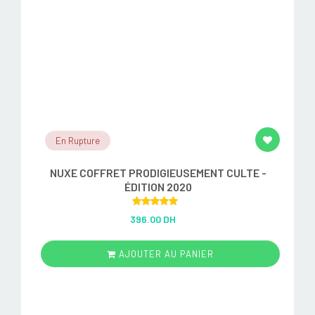
En Rupture
NUXE COFFRET PRODIGIEUSEMENT CULTE -
ÉDITION 2020
Rated
5.00
396.00 DH
out of 5
AJOUTER AU PANIER