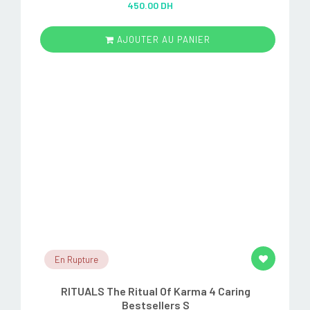
450.00 DH
out of 5
AJOUTER AU PANIER
En Rupture
RITUALS The Ritual Of Karma 4 Caring
Bestsellers S