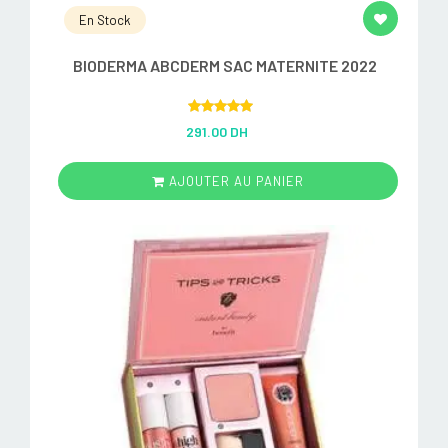
En Stock
BIODERMA ABCDERM SAC MATERNITE 2022
Rated
5.00
291.00 DH
out of 5
AJOUTER AU PANIER