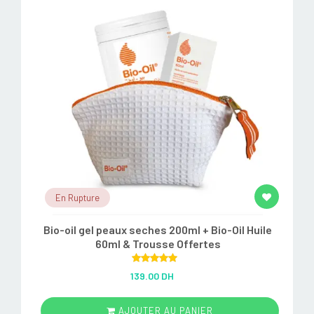
En Rupture
Bio-oil gel peaux seches 200ml + Bio-Oil Huile
60ml & Trousse Offertes
Rated
5.00
139.00 DH
out of 5
AJOUTER AU PANIER