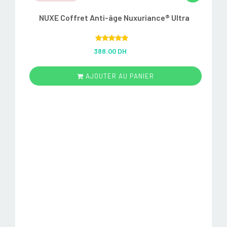
NUXE Coffret Anti-âge Nuxuriance® Ultra
Rated
5.00
388.00 DH
out of 5
AJOUTER AU PANIER