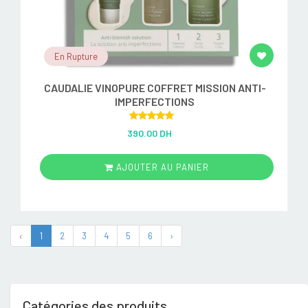
En Rupture
CAUDALIE VINOPURE COFFRET MISSION ANTI-
IMPERFECTIONS
Rated
5.00
390.00 DH
out of 5
AJOUTER AU PANIER
‹
1
2
3
4
5
6
›
Catégories des produits