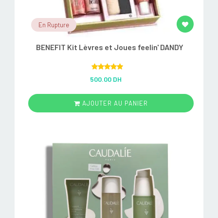
En Rupture
BENEFIT Kit Lèvres et Joues feelin' DANDY
Rated
5.00
500.00 DH
out of 5
AJOUTER AU PANIER