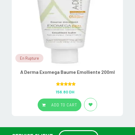
En Rupture
A Derma Exomega Baume Emolliente 200ml
Rated
5.00
156.80
DH
out of 5
ADD TO CART