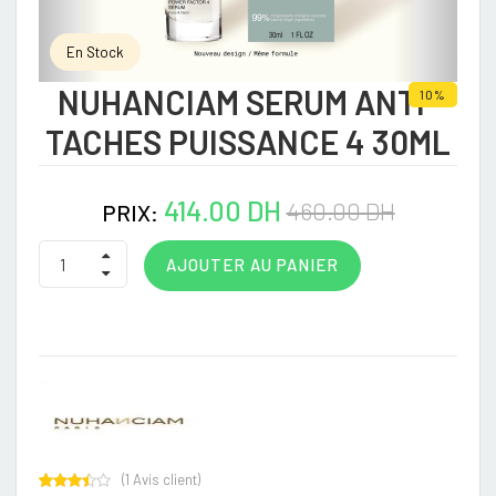
En Stock
NUHANCIAM SERUM ANTI-
10%
TACHES PUISSANCE 4 30ML
414.00 DH
460.00 DH
PRIX:
AJOUTER AU PANIER
(
1
Avis client)