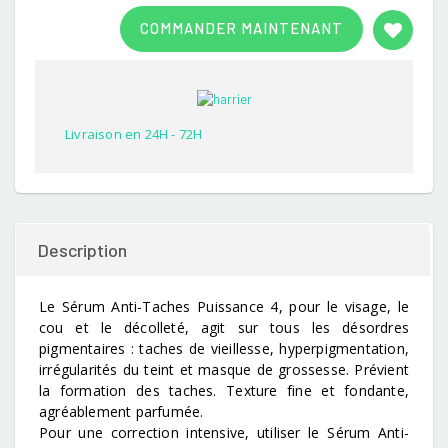
Rated
1
3.00
COMMANDER MAINTENANT
out of
5
based
on
customer
rating
Livraison en 24H - 72H
Description
Le Sérum Anti-Taches Puissance 4, pour le visage, le
cou et le décolleté, agit sur tous les désordres
pigmentaires : taches de vieillesse, hyperpigmentation,
irrégularités du teint et masque de grossesse. Prévient
la formation des taches. Texture fine et fondante,
agréablement parfumée.
Pour une correction intensive, utiliser le Sérum Anti-