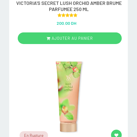
VICTORIA'S SECRET LUSH ORCHID AMBER BRUME
PARFUMEE 250 ML
Rated
5.00
200.00 DH
out of 5
AJOUTER AU PANIER
En Rupture