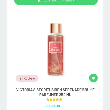
AJOUTER AU PANIER
En Rupture
VICTORIA'S SECRET SIREN SERENADE BRUME
PARFUMEE 250 ML
Rated
5.00
200.00 DH
out of 5