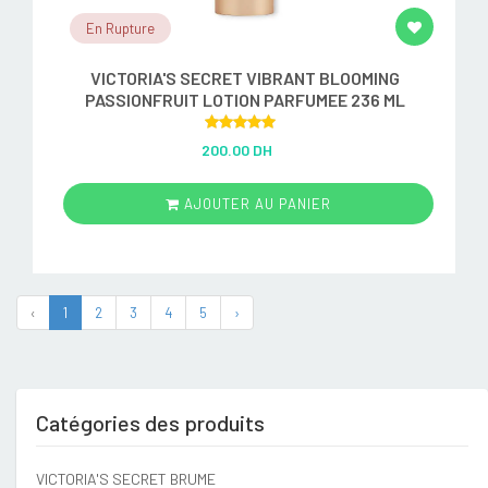
En Rupture
VICTORIA'S SECRET VIBRANT BLOOMING
PASSIONFRUIT LOTION PARFUMEE 236 ML
Rated
5.00
200.00 DH
out of 5
AJOUTER AU PANIER
‹
1
2
3
4
5
›
Catégories des produits
VICTORIA'S SECRET BRUME