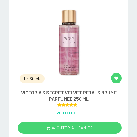
En Stock
VICTORIA'S SECRET VELVET PETALS BRUME
PARFUMEE 250 ML
Rated
5.00
200.00 DH
out of 5
AJOUTER AU PANIER