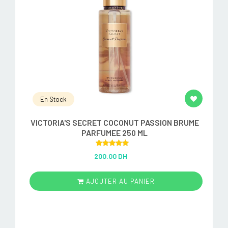
En Stock
VICTORIA'S SECRET COCONUT PASSION BRUME
PARFUMEE 250 ML
Rated
5.00
200.00 DH
out of 5
AJOUTER AU PANIER