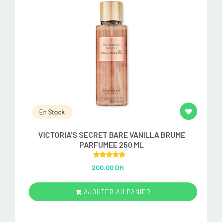
En Stock
VICTORIA'S SECRET BARE VANILLA BRUME
PARFUMEE 250 ML
Rated
5.00
200.00 DH
out of 5
AJOUTER AU PANIER