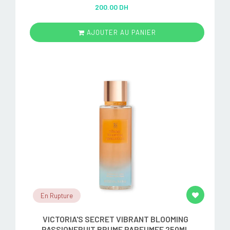
Rated
5.00
200.00 DH
out of 5
AJOUTER AU PANIER
En Rupture
VICTORIA'S SECRET VIBRANT BLOOMING
PASSIONFRUIT BRUME PARFUMEE 250ML