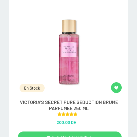
En Stock
VICTORIA'S SECRET PURE SEDUCTION BRUME
PARFUMEE 250 ML
Rated
5.00
200.00 DH
out of 5