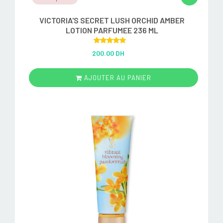
VICTORIA'S SECRET LUSH ORCHID AMBER
LOTION PARFUMEE 236 ML
Rated
5.00
200.00 DH
out of 5
AJOUTER AU PANIER