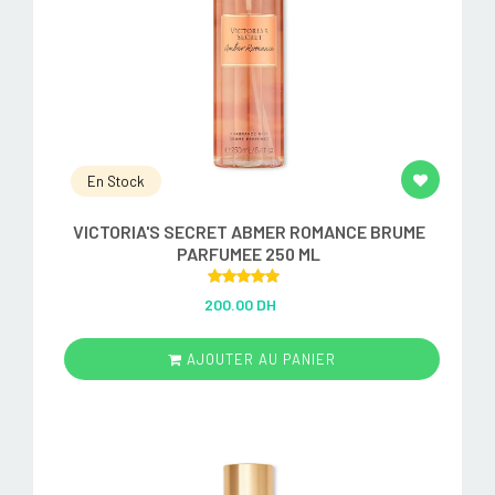
En Stock
VICTORIA'S SECRET ABMER ROMANCE BRUME
PARFUMEE 250 ML
Rated
5.00
200.00 DH
out of 5
AJOUTER AU PANIER