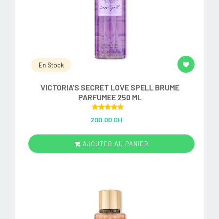
En Stock
VICTORIA'S SECRET LOVE SPELL BRUME
PARFUMEE 250 ML
Rated
5.00
200.00 DH
out of 5
AJOUTER AU PANIER