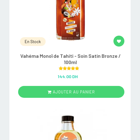
En Stock
Vahéma Monoï de Tahiti - Soin Satin Bronze /
100ml
Rated
5.00
144.00 DH
out of 5
AJOUTER AU PANIER