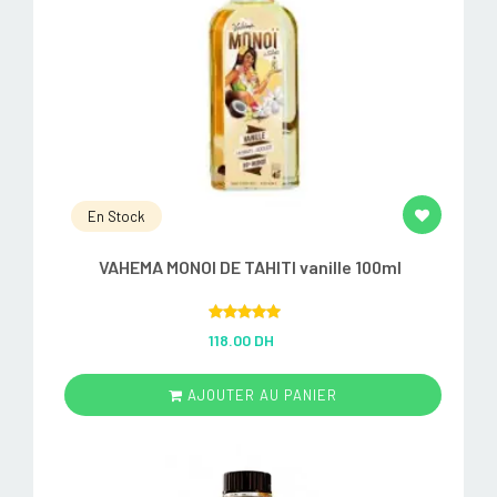
En Stock
VAHEMA MONOI DE TAHITI vanille 100ml
Rated
5.00
118.00 DH
out of 5
AJOUTER AU PANIER