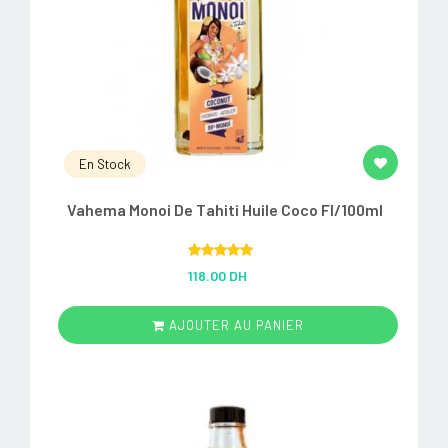
En Stock
Vahema Monoi De Tahiti Huile Coco Fl/100ml
Rated
5.00
118.00 DH
out of 5
AJOUTER AU PANIER