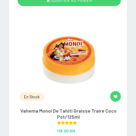
AJOUTER AU PANIER
En Stock
Vahema Monoi De Tahiti Graisse Traire Coco
Pot/125ml
Rated
5.00
118.00 DH
out of 5