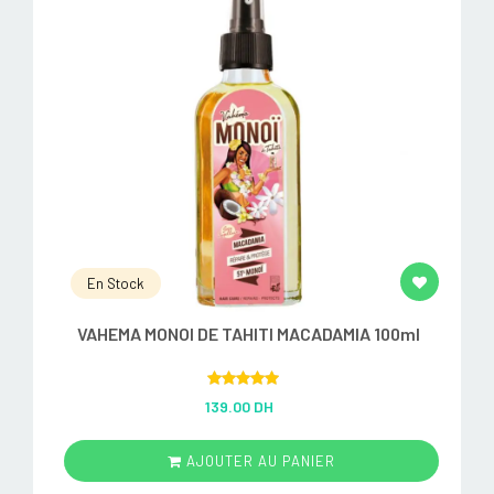
En Stock
VAHEMA MONOI DE TAHITI MACADAMIA 100ml
Rated
5.00
139.00 DH
out of 5
AJOUTER AU PANIER