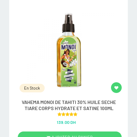
En Stock
VAHEMA MONOI DE TAHITI 30% HUILE SECHE
TIARE CORPS HYDRATE ET SATINE 100ML
Rated
5.00
139.00 DH
out of 5