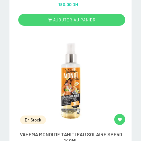
Rated
5.00
190.00 DH
out of 5
AJOUTER AU PANIER
En Stock
VAHEMA MONOI DE TAHITI EAU SOLAIRE SPF50
140ML