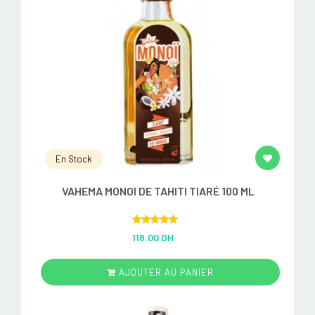
En Stock
VAHEMA MONOI DE TAHITI TIARÉ 100 ML
Rated
5.00
118.00 DH
out of 5
AJOUTER AU PANIER