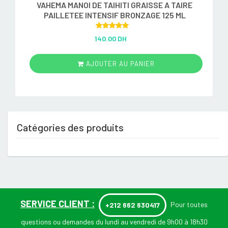
VAHEMA MANOI DE TAIHITI GRAISSE A TAIRE
PAILLETEE INTENSIF BRONZAGE 125 ML
Rated
5.00
140.00 DH
out of 5
AJOUTER AU PANIER
Catégories des produits
SERVICE CLIENT :
Pour toutes
+212 662 630417
questions ou demandes du lundi au vendredi de 9h00 à 18h30