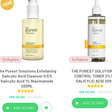
En Rupture
En Rupture
he Purest Solutions Exfoliating
THE PUREST SOLUTION
Salicylic Acid Cleanser 0,5%
CONTROL TONER 2%
Salicylic Acid 1% Niacinamide
SALICYLIC ACID 200
200ML
Rated
5.00
189.00 DH
210.00 D
out of 5
Rated
5.00
189.00 DH
210.00 DH
out of 5
ADD TO CART
ADD TO CART