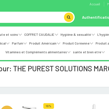
Accueil
M
Authentificati
ute et soins
COFFRET CAUDALIE
Hygiène & sexualité
L'hygiè
ical
Parfum
Produit Américain
Produit Coréenne
Produit 
Vitamines et Compléments alimentaires
sante et bien etre
Pour: THE PUREST SOLUTIONS MA
10%