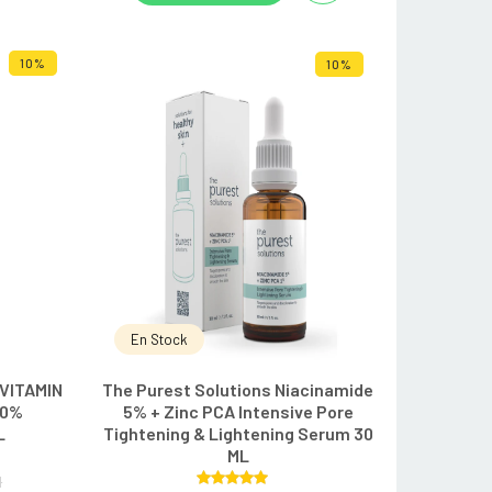
10%
10%
En Stock
VITAMIN
The Purest Solutions Niacinamide
10%
5% + Zinc PCA Intensive Pore
L
Tightening & Lightening Serum 30
ML
H