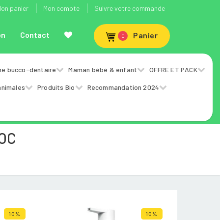
on panier
Mon compte
Suivre votre commande
on
Contact
Panier
0
ne bucco-dentaire
Maman bébé & enfant
OFFRE ET PACK
animales
Produits Bio
Recommandation 2024
ROC
10%
10%