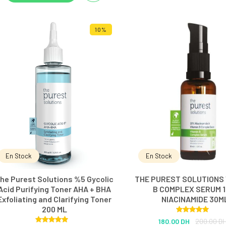
10%
En Stock
En Stock
he Purest Solutions %5 Gycolic
THE PUREST SOLUTIONS 
Acid Purifying Toner AHA + BHA
B COMPLEX SERUM 
Exfoliating and Clarifying Toner
NIACINAMIDE 30M
200 ML
Rated
5.00
180.00 DH
200.00 D
out of 5