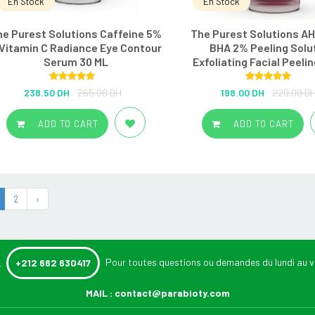
En Stock
En Stock
he Purest Solutions Caffeine 5%
The Purest Solutions AH
 Vitamin C Radiance Eye Contour
BHA 2% Peeling Solu
Serum 30 ML
Exfoliating Facial Peeli
Rated
5.00
Rated
5.00
238.50 DH
265.00 DH
198.00 DH
220.00 D
out of 5
out of 5
ADD TO CART
ADD TO CART
2
›
:
Pour toutes questions ou demandes du lundi au v
+212 662 630417
MAIL :
contact@parabioty.com