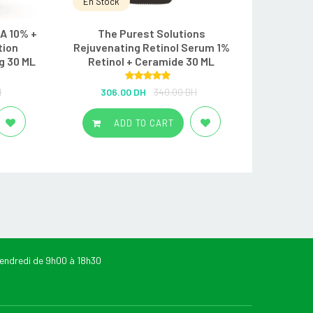
En Stock
A 10% +
The Purest Solutions
tion
Rejuvenating Retinol Serum 1%
ng 30 ML
Retinol + Ceramide 30 ML
Rated
5.00
H
306.00 DH
340.00 DH
out of 5
ADD TO CART
endredi de 9h00 à 18h30