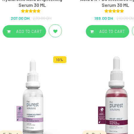
Serum 30 ML
Serum 30 ML
Rated
5.00
Rated
5.00
207.00 DH
230.00 DH
189.00 DH
210.00 D
out of 5
out of 5
ADD TO CART
ADD TO CART
10%