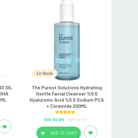
En Stock
S OIL
The Purest Solutions Hydrating
 BHA
Gentle Facial Cleanser %0,5
 ML
Hyaluronic Acid %0.5 Sodium PCA
+ Ceramide 200ML
H
Rated
5.00
202.50 DH
225.00 DH
out of 5
ADD TO CART