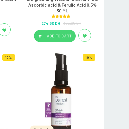
Ascorbic acid & Ferulic Acid 0,5%
30 ML
H
Rated
5.00
274.50 DH
305.00 DH
out of 5
ADD TO CART
10%
10%