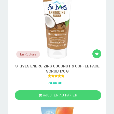
En Rupture
ST.IVES ENERGIZING COCONUT & COFFEE FACE
SCRUB 170 G
Rated
5.00
70.00 DH
out of 5
AJOUTER AU PANIER