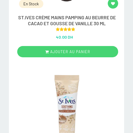
En Stock
ST.IVES CRÈME MAINS PAMPING AU BEURRE DE
CACAO ET GOUSSE DE VANILLE 30 ML
Rated
5.00
40.00 DH
out of 5
AJOUTER AU PANIER