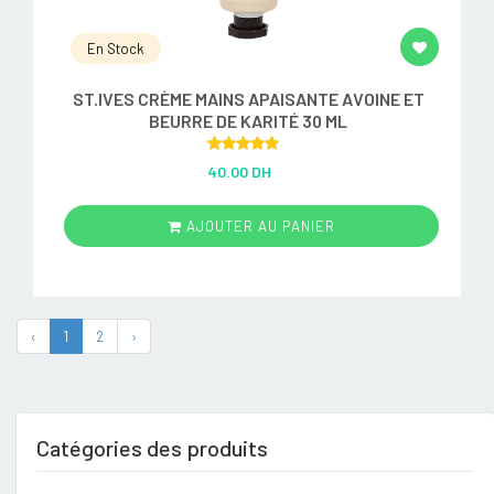
En Stock
ST.IVES CRÈME MAINS APAISANTE AVOINE ET
BEURRE DE KARITÉ 30 ML
Rated
5.00
40.00 DH
out of 5
AJOUTER AU PANIER
‹
1
2
›
Catégories des produits