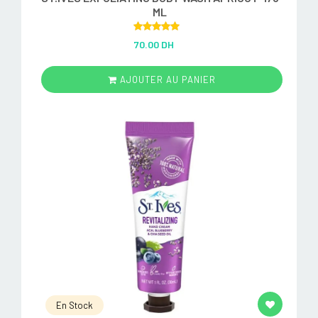
ML
Rated
5.00
70.00 DH
out of 5
AJOUTER AU PANIER
En Stock