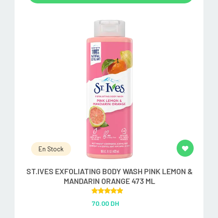
En Stock
ST.IVES EXFOLIATING BODY WASH PINK LEMON &
MANDARIN ORANGE 473 ML
Rated
5.00
70.00 DH
out of 5