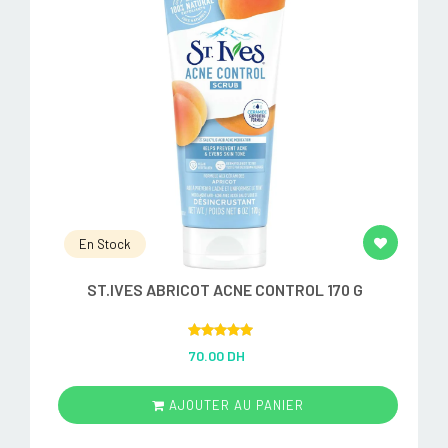
En Stock
ST.IVES ABRICOT ACNE CONTROL 170 G
Rated
5.00
70.00 DH
out of 5
AJOUTER AU PANIER