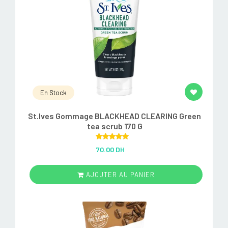
En Stock
St.Ives Gommage BLACKHEAD CLEARING Green
tea scrub 170 G
Rated
5.00
70.00 DH
out of 5
AJOUTER AU PANIER