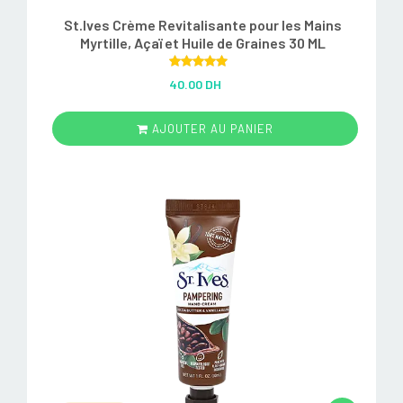
St.Ives Crème Revitalisante pour les Mains
Myrtille, Açaï et Huile de Graines 30 ML
Rated
5.00
40.00 DH
out of 5
AJOUTER AU PANIER