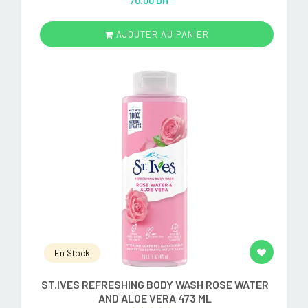
70.00 DH
out of 5
AJOUTER AU PANIER
En Stock
ST.IVES REFRESHING BODY WASH ROSE WATER
AND ALOE VERA 473 ML