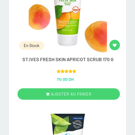
En Stock
ST.IVES FRESH SKIN APRICOT SCRUB 170 G
Rated
5.00
70.00 DH
out of 5
AJOUTER AU PANIER