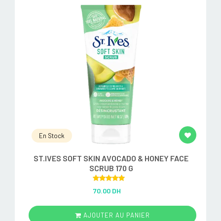
En Stock
ST.IVES SOFT SKIN AVOCADO & HONEY FACE
SCRUB 170 G
Rated
5.00
70.00 DH
out of 5
AJOUTER AU PANIER