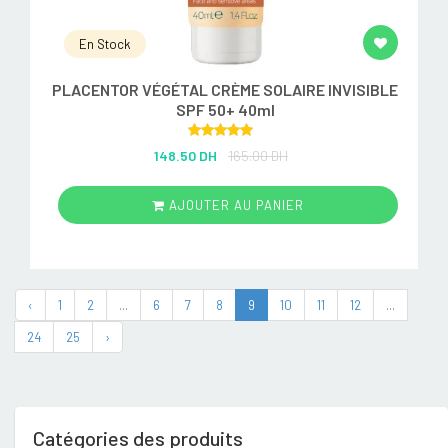
En Stock
PLACENTOR VÉGÉTAL CRÈME SOLAIRE INVISIBLE
SPF 50+ 40ml
Rated
5.00
148.50 DH
165.00 DH
out of 5
AJOUTER AU PANIER
‹
1
2
...
6
7
8
9
10
11
12
...
24
25
›
Catégories des produits