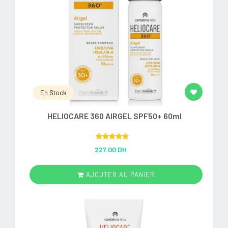
En Stock
HELIOCARE 360 AIRGEL SPF50+ 60ml
Rated
5.00
227.00 DH
out of 5
AJOUTER AU PANIER