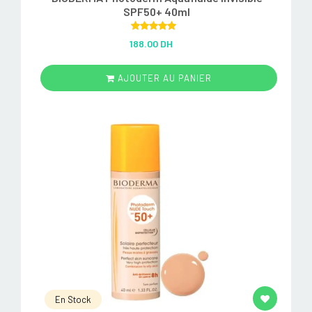
SPF50+ 40ml
Rated
5.00
188.00 DH
out of 5
AJOUTER AU PANIER
En Stock