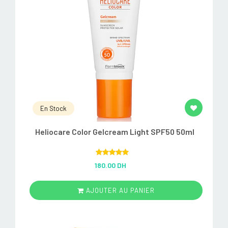
En Stock
Heliocare Color Gelcream Light SPF50 50ml
Rated
5.00
180.00 DH
out of 5
AJOUTER AU PANIER