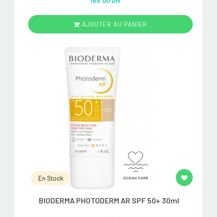
185.00 DH
out of 5
AJOUTER AU PANIER
En Stock
BIODERMA PHOTODERM AR SPF 50+ 30ml