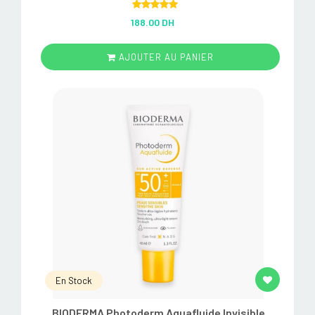
Rated
5.00
188.00 DH
out of 5
AJOUTER AU PANIER
En Stock
BIODERMA Photoderm Aquafluide Invisible