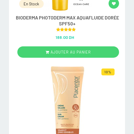
En Stock
BIODERMA PHOTODERM MAX AQUAFLUIDE DORÉE
SPF50+
Rated
5.00
188.00 DH
out of 5
AJOUTER AU PANIER
10%