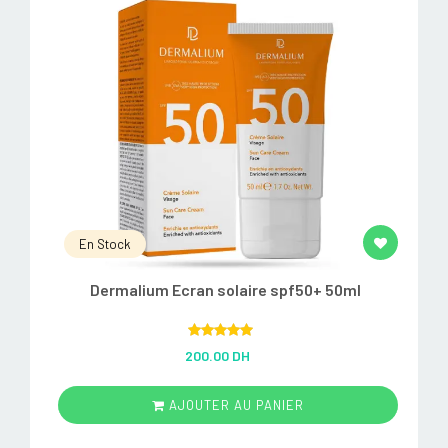
En Stock
Dermalium Ecran solaire spf50+ 50ml
Rated
5.00
200.00 DH
out of 5
AJOUTER AU PANIER