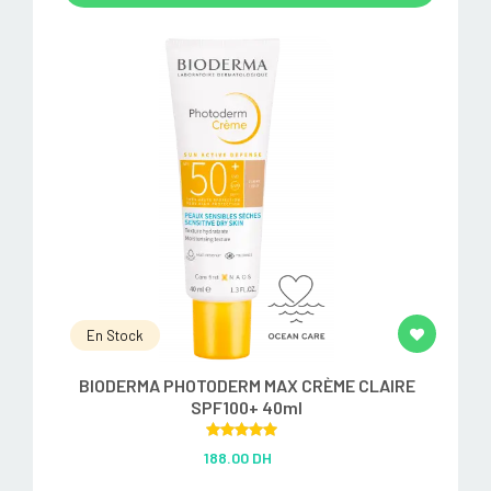
En Stock
BIODERMA PHOTODERM MAX CRÈME CLAIRE
SPF100+ 40ml
Rated
5.00
188.00 DH
out of 5