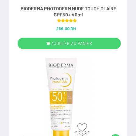
BIODERMA PHOTODERM NUDE TOUCH CLAIRE
SPF50+ 40ml
Rated
5.00
256.00 DH
out of 5
AJOUTER AU PANIER