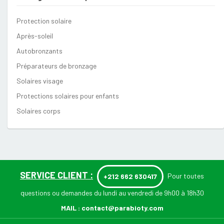
Protection solaire
Après-soleil
Autobronzants
Préparateurs de bronzage
Solaires visage
Protections solaires pour enfants
Solaires corps
SERVICE CLIENT :
Pour toutes
+212 662 630417
questions ou demandes du lundi au vendredi de 9h00 à 18h30
MAIL :
contact@parabioty.com