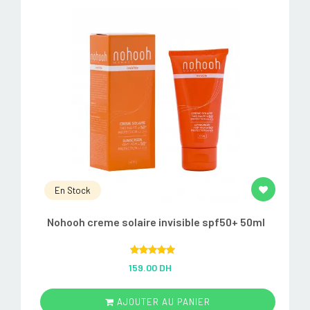
En Stock
Nohooh creme solaire invisible spf50+ 50ml
Rated
5.00
159.00 DH
out of 5
AJOUTER AU PANIER