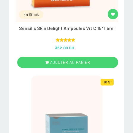
En Stock
Sensilis Skin Delight Ampoules Vit C 15*1.5ml
Rated
5.00
352.00 DH
out of 5
AJOUTER AU PANIER
10%