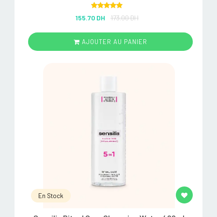
Rated
5.00
155.70 DH
173.00 DH
out of 5
AJOUTER AU PANIER
En Stock