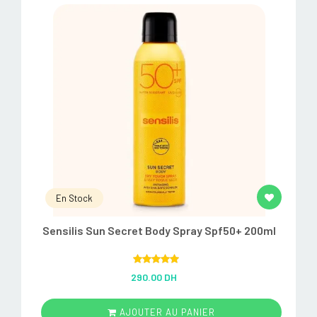
En Stock
Sensilis Sun Secret Body Spray Spf50+ 200ml
Rated
5.00
290.00 DH
out of 5
AJOUTER AU PANIER