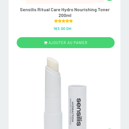
Sensilis Ritual Care Hydro Nourishing Toner
200ml
Rated
5.00
163.00 DH
out of 5
AJOUTER AU PANIER