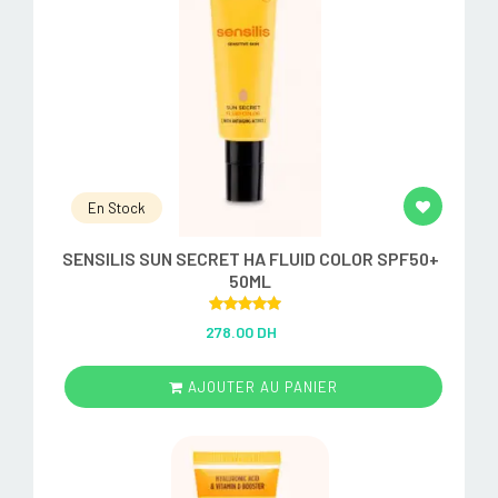
En Stock
SENSILIS SUN SECRET HA FLUID COLOR SPF50+
50ML
Rated
5.00
278.00 DH
out of 5
AJOUTER AU PANIER