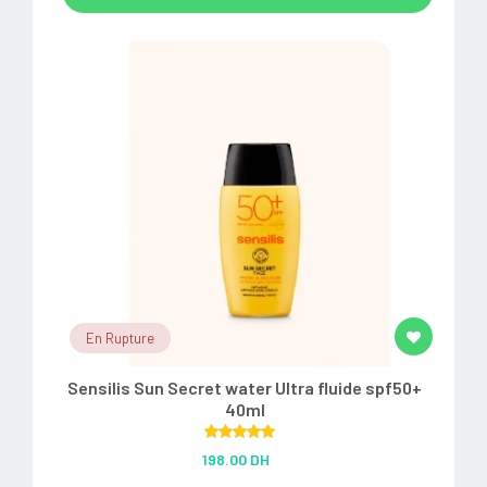
En Rupture
Sensilis Sun Secret water Ultra fluide spf50+
40ml
Rated
5.00
198.00 DH
out of 5