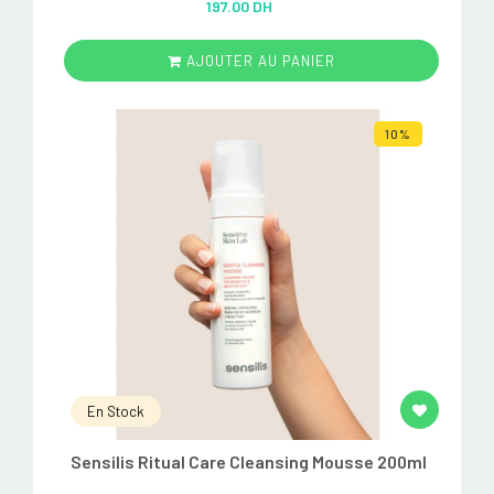
197.00 DH
out of 5
AJOUTER AU PANIER
10%
En Stock
Sensilis Ritual Care Cleansing Mousse 200ml