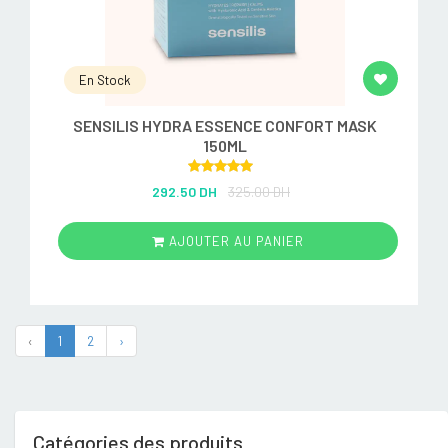
En Stock
SENSILIS HYDRA ESSENCE CONFORT MASK
150ML
Rated
5.00
292.50 DH
325.00 DH
out of 5
AJOUTER AU PANIER
‹
1
2
›
Catégories des produits