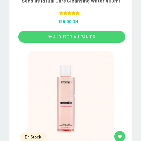
Sensilis Ritual Care Cleansing Water 400ml
Rated
5.00
189.00 DH
out of 5
AJOUTER AU PANIER
En Stock