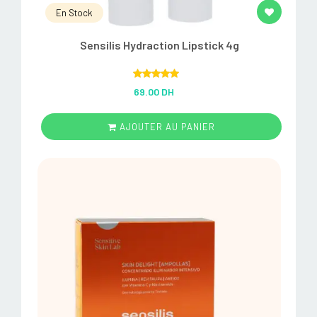
En Stock
Sensilis Hydraction Lipstick 4g
Rated
5.00
69.00 DH
out of 5
AJOUTER AU PANIER