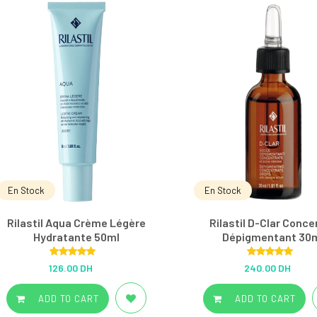
En Stock
En Stock
Rilastil Aqua Crème Légère
Rilastil D-Clar Conce
Hydratante 50ml
Dépigmentant 30
Rated
5.00
Rated
5.00
126.00 DH
240.00 DH
out of 5
out of 5
ADD TO CART
ADD TO CART