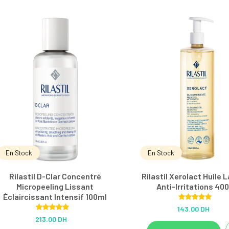
En Stock
En Stock
Rilastil D-Clar Concentré
Rilastil Xerolact Huile 
Micropeeling Lissant
Anti-Irritations 40
Éclaircissant Intensif 100ml
Rated
5.00
143.00 DH
out of 5
Rated
5.00
213.00 DH
out of 5