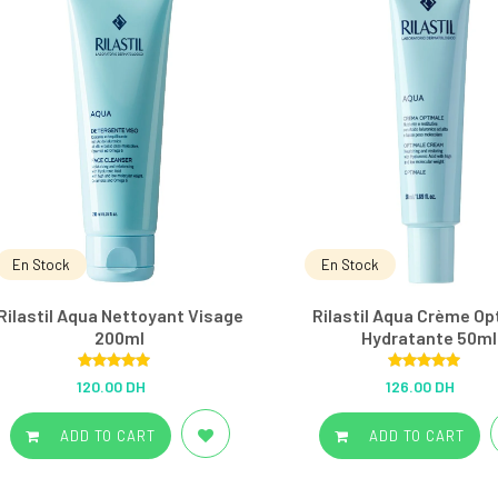
En Stock
En Stock
Rilastil Aqua Nettoyant Visage
Rilastil Aqua Crème Op
200ml
Hydratante 50ml
Rated
5.00
Rated
5.00
120.00 DH
126.00 DH
out of 5
out of 5
ADD TO CART
ADD TO CART