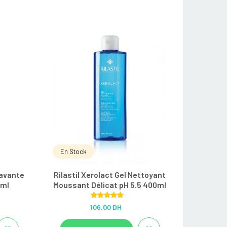
En Stock
Lavante
Rilastil Xerolact Gel Nettoyant
0ml
Moussant Délicat pH 5.5 400ml
Rated
5.00
106.00 DH
out of 5