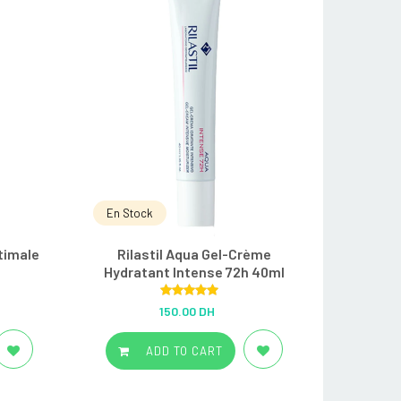
En Stock
timale
Rilastil Aqua Gel-Crème
Hydratant Intense 72h 40ml
Rated
5.00
150.00 DH
out of 5
ADD TO CART