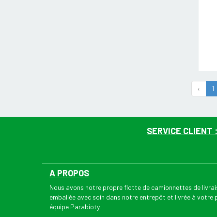
‹
1
SERVICE CLIENT 
A PROPOS
Nous avons notre propre flotte de camionnettes de livr
emballée avec soin dans notre entrepôt et livrée à votre
équipe Parabioty.