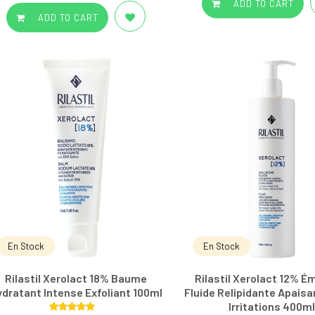
ADD TO CART
ADD TO CART
En Stock
En Stock
Rilastil Xerolact 18% Baume
Rilastil Xerolact 12% É
dratant Intense Exfoliant 100ml
Fluide Relipidante Apaisa
Irritations 400ml