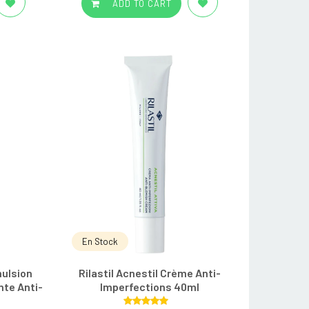
ADD TO CART
En Stock
mulsion
Rilastil Acnestil Crème Anti-
nte Anti-
Imperfections 40ml