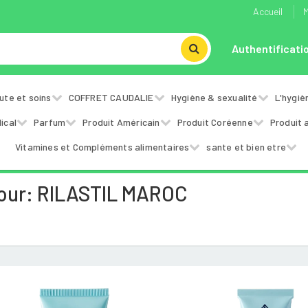
Accueil
M
Authentificati
ute et soins
COFFRET CAUDALIE
Hygiène & sexualité
L'hygiè
ical
Parfum
Produit Américain
Produit Coréenne
Produit 
Vitamines et Compléments alimentaires
sante et bien etre
our: RILASTIL MAROC