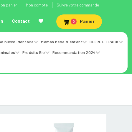
on panier
Mon compte
Suivre votre commande
on
Contact
Panier
0
ne bucco-dentaire
Maman bébé & enfant
OFFRE ET PACK
animales
Produits Bio
Recommandation 2024