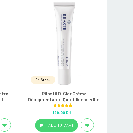
En Stock
ntré
Rilastil D-Clar Crème
ml
Dépigmentante Quotidienne 40ml
Rated
5.00
199.00 DH
out of 5
ADD TO CART