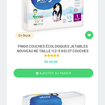
En Stock
PINGO COUCHES ÉCOLOGIQUES JETABLES
NOUVEAU NÉ TAILLE 1 (2-5 KG) 27 COUCHES
Rated
5.00
80.00 DH
out of 5
AJOUTER AU PANIER