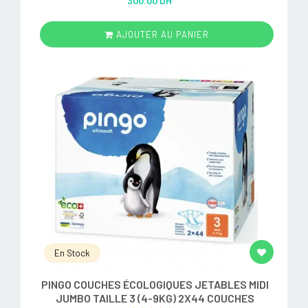
300.00 DH
out of 5
AJOUTER AU PANIER
En Stock
PINGO COUCHES ÉCOLOGIQUES JETABLES MIDI
JUMBO TAILLE 3 (4-9KG) 2X44 COUCHES