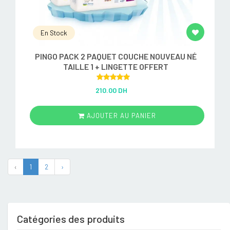
En Stock
PINGO PACK 2 PAQUET COUCHE NOUVEAU NÉ
TAILLE 1 + LINGETTE OFFERT
Rated
5.00
210.00 DH
out of 5
AJOUTER AU PANIER
‹
1
2
›
Catégories des produits