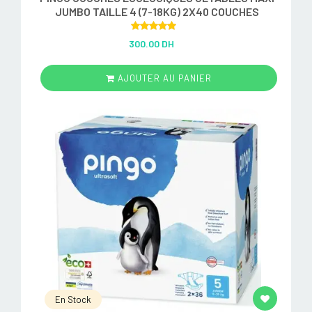
JUMBO TAILLE 4 (7-18KG) 2X40 COUCHES
Rated
5.00
300.00 DH
out of 5
AJOUTER AU PANIER
En Stock