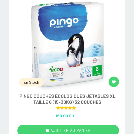
En Stock
PINGO COUCHES ÉCOLOGIQUES JETABLES XL
TAILLE 6 (15-30KG) 32 COUCHES
Rated
5.00
150.00 DH
out of 5
AJOUTER AU PANIER