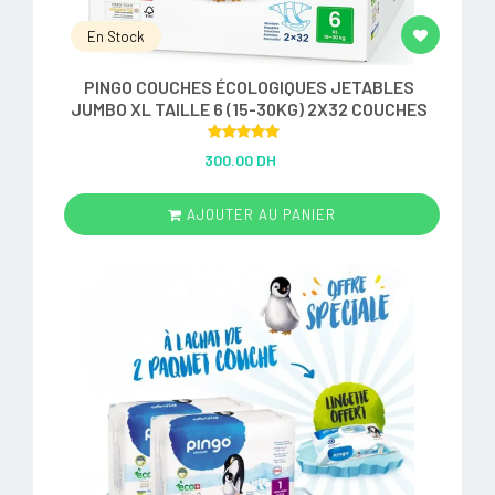
En Stock
PINGO COUCHES ÉCOLOGIQUES JETABLES
JUMBO XL TAILLE 6 (15-30KG) 2X32 COUCHES
Rated
5.00
300.00 DH
out of 5
AJOUTER AU PANIER