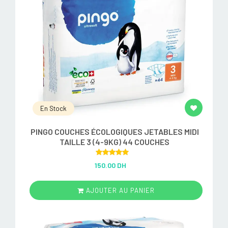
En Stock
PINGO COUCHES ÉCOLOGIQUES JETABLES MIDI
TAILLE 3 (4-9KG) 44 COUCHES
Rated
5.00
150.00 DH
out of 5
AJOUTER AU PANIER