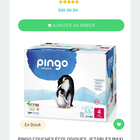
Rated
5.00
300.00 DH
out of 5
AJOUTER AU PANIER
En Stock
PINGO COUCHES ÉCOLOGIQUES JETABLES MAXI