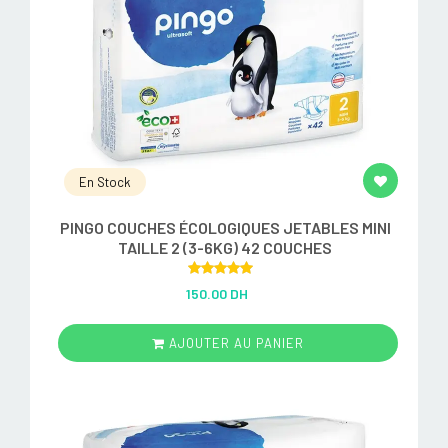
En Stock
PINGO COUCHES ÉCOLOGIQUES JETABLES MINI
TAILLE 2 (3-6KG) 42 COUCHES
Rated
5.00
150.00 DH
out of 5
AJOUTER AU PANIER