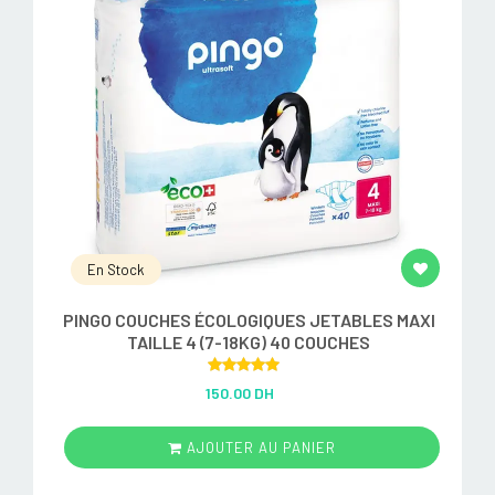
En Stock
PINGO COUCHES ÉCOLOGIQUES JETABLES MAXI
TAILLE 4 (7-18KG) 40 COUCHES
Rated
5.00
150.00 DH
out of 5
AJOUTER AU PANIER