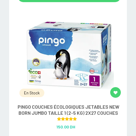
En Stock
PINGO COUCHES ÉCOLOGIQUES JETABLES NEW
BORN JUMBO TAILLE 1 (2-5 KG) 2X27 COUCHES
Rated
5.00
150.00 DH
out of 5