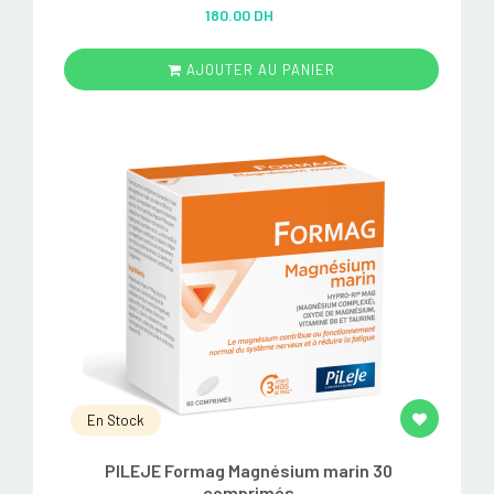
Rated
5.00
180.00 DH
out of 5
AJOUTER AU PANIER
En Stock
PILEJE Formag Magnésium marin 30
comprimés