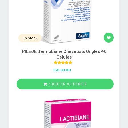
En Stock
PILEJE Dermobiane Cheveux & Ongles 40
Gelules
Rated
5.00
150.00 DH
out of 5
AJOUTER AU PANIER