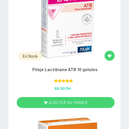
En Stock
Pileje Lactibiane ATB 10 gelules
Rated
5.00
99.00 DH
out of 5
AJOUTER AU PANIER