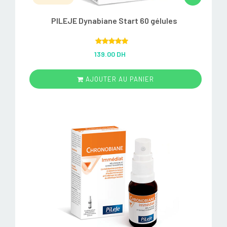
PILEJE Dynabiane Start 60 gélules
Rated
5.00
139.00 DH
out of 5
AJOUTER AU PANIER