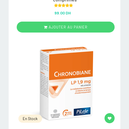
Rated
5.00
99.00 DH
out of 5
AJOUTER AU PANIER
En Stock