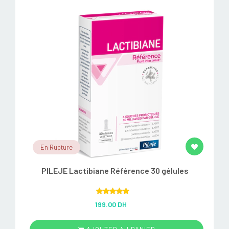
En Rupture
PILEJE Lactibiane Référence 30 gélules
Rated
5.00
199.00 DH
out of 5