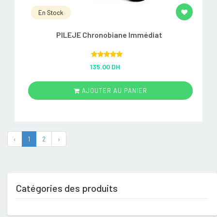
En Stock
PILEJE Chronobiane Immédiat
Rated
5.00
135.00 DH
out of 5
AJOUTER AU PANIER
‹
1
2
›
Catégories des produits