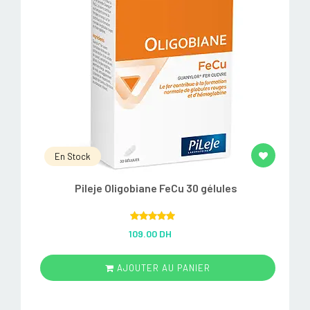
En Stock
Pileje Oligobiane FeCu 30 gélules
Rated
5.00
109.00 DH
out of 5
AJOUTER AU PANIER