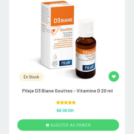
En Stock
Pileje D3 Biane Gouttes - Vitamine D 20 ml
Rated
5.00
99.00 DH
out of 5
AJOUTER AU PANIER