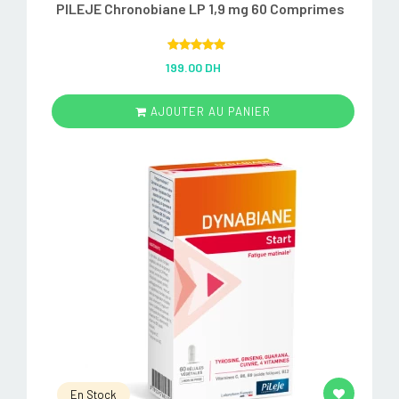
PILEJE Chronobiane LP 1,9 mg 60 Comprimes
Rated
5.00
199.00 DH
out of 5
AJOUTER AU PANIER
En Stock