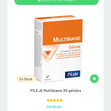
AJOUTER AU PANIER
En Stock
PILEJE Multibiane 30 gélules
Rated
5.00
110.00 DH
out of 5