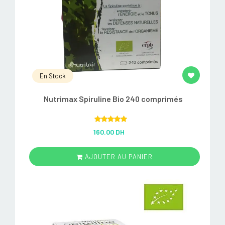
En Stock
Nutrimax Spiruline Bio 240 comprimés
Rated
5.00
160.00 DH
out of 5
AJOUTER AU PANIER