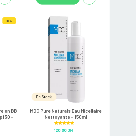
10%
En Stock
re en BB
MDC Pure Naturals Eau Micellaire
pf50 –
Nettoyante – 150ml
Rated
5.00
120.00 DH
out of 5