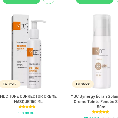
En Stock
En Stock
MDC TONE CORRECTOR CREME
MDC Synergy Écran Solai
MASQUE 150 ML
Crème Teinte Foncée S
50ml
Rated
5.00
160.00 DH
out of 5
Rated
5.00