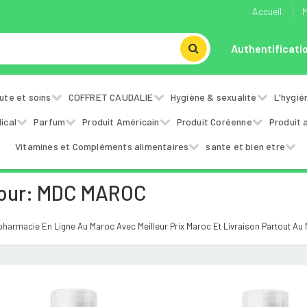
Accueil
M
Authentificati
ute et soins
COFFRET CAUDALIE
Hygiène & sexualité
L'hygiè
ical
Parfum
Produit Américain
Produit Coréenne
Produit 
Vitamines et Compléments alimentaires
sante et bien etre
Pour: MDC MAROC
harmacie En Ligne Au Maroc Avec Meilleur Prix Maroc Et Livraison Partout Au