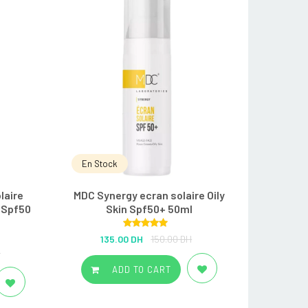
En Stock
laire
MDC Synergy ecran solaire Oily
 Spf50
Skin Spf50+ 50ml
Rated
5.00
135.00 DH
150.00 DH
out of 5
H
ADD TO CART