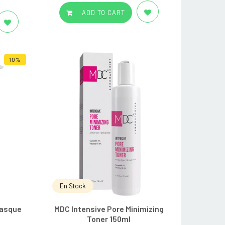
ADD TO CART
10%
En Stock
asque
MDC Intensive Pore Minimizing
Toner 150ml