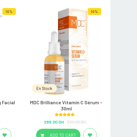
10%
10%
En Stock
 Facial
MDC Brilliance Vitamin C Sérum –
30ml
Rated
5.00
H
288.00 DH
320.00 DH
out of 5
ADD TO CART