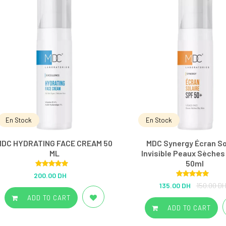
En Stock
En Stock
MDC HYDRATING FACE CREAM 50
MDC Synergy Écran So
ML
Invisible Peaux Sèches
50ml
Rated
5.00
200.00 DH
out of 5
Rated
5.00
135.00 DH
150.00 D
out of 5
ADD TO CART
ADD TO CART