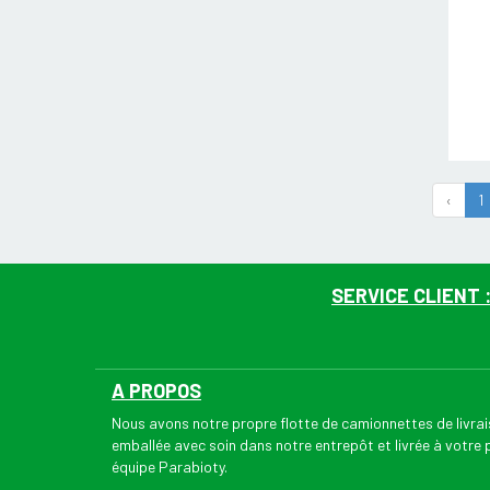
‹
1
SERVICE CLIENT 
A PROPOS
Nous avons notre propre flotte de camionnettes de livr
emballée avec soin dans notre entrepôt et livrée à votre
équipe Parabioty.