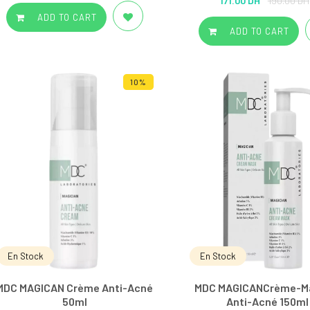
171.00 DH
190.00 DH
out of 5
ADD TO CART
ADD TO CART
10%
En Stock
En Stock
MDC MAGICAN Crème Anti-Acné
MDC MAGICANCrème-M
50ml
Anti-Acné 150ml