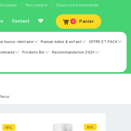
on panier
Mon compte
Suivre votre commande
on
Contact
Panier
0
ne bucco-dentaire
Maman bébé & enfant
OFFRE ET PACK
animales
Produits Bio
Recommandation 2024
 Maroc
10%
10%