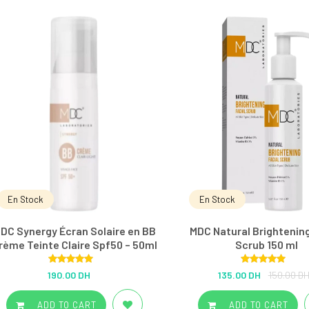
En Stock
En Stock
DC Synergy Écran Solaire en BB
MDC Natural Brightening
rème Teinte Claire Spf50 – 50ml
Scrub 150 ml
Rated
5.00
Rated
5.00
190.00 DH
135.00 DH
150.00 D
out of 5
out of 5
ADD TO CART
ADD TO CART