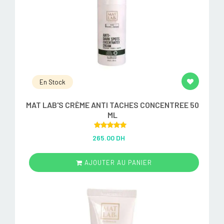
En Stock
MAT LAB'S CRÈME ANTI TACHES CONCENTREE 50
ML
Rated
5.00
265.00 DH
out of 5
AJOUTER AU PANIER