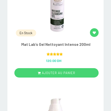
En Stock
Mat Lab’s Gel Nettoyant Intense 200ml
Rated
5.00
120.00 DH
out of 5
AJOUTER AU PANIER