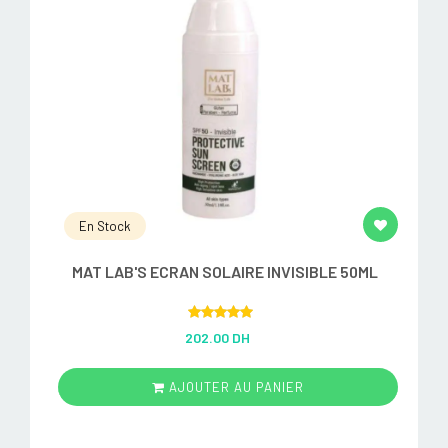
En Stock
MAT LAB'S ECRAN SOLAIRE INVISIBLE 50ML
Rated
5.00
202.00 DH
out of 5
AJOUTER AU PANIER