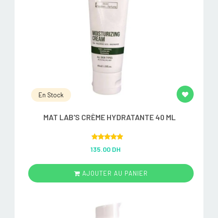
En Stock
MAT LAB'S CRÈME HYDRATANTE 40 ML
Rated
5.00
135.00 DH
out of 5
AJOUTER AU PANIER