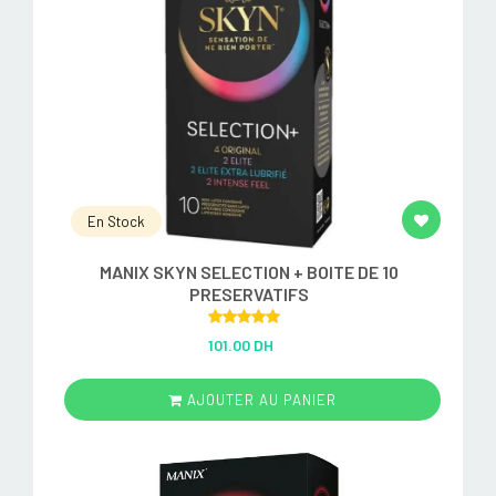
En Stock
MANIX SKYN SELECTION + BOITE DE 10
PRESERVATIFS
Rated
5.00
101.00 DH
out of 5
AJOUTER AU PANIER