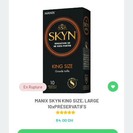
En Rupture
MANIX SKYN KING SIZE, LARGE
10xPRÉSERVATIFS
Rated
5.00
84.00 DH
out of 5