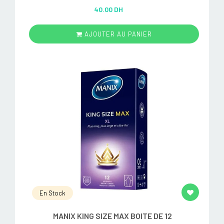
Rated
5.00
40.00 DH
out of 5
AJOUTER AU PANIER
En Stock
MANIX KING SIZE MAX BOITE DE 12