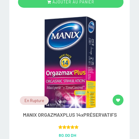
AJOUTER AU PANIER
En Rupture
MANIX ORGAZMAXPLUS 14xPRÉSERVATIFS
Rated
5.00
80.00 DH
out of 5