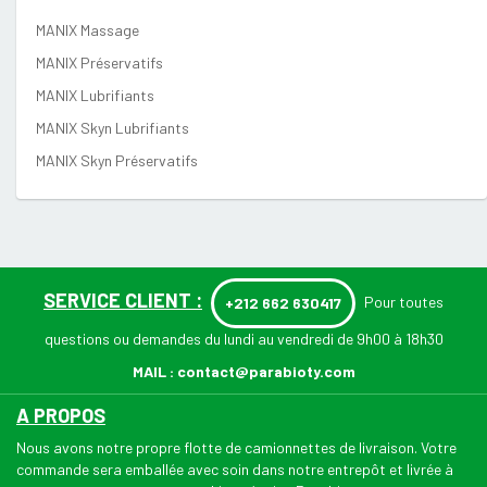
MANIX Massage
MANIX Préservatifs
MANIX Lubrifiants
MANIX Skyn Lubrifiants
MANIX Skyn Préservatifs
SERVICE CLIENT :
Pour toutes
+212 662 630417
questions ou demandes du lundi au vendredi de 9h00 à 18h30
MAIL :
contact@parabioty.com
A PROPOS
Nous avons notre propre flotte de camionnettes de livraison. Votre
commande sera emballée avec soin dans notre entrepôt et livrée à