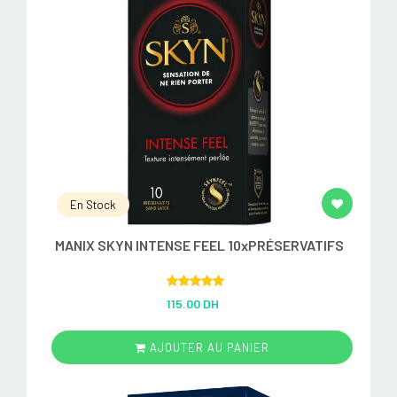
En Stock
MANIX SKYN INTENSE FEEL 10xPRÉSERVATIFS
Rated
5.00
115.00 DH
out of 5
AJOUTER AU PANIER