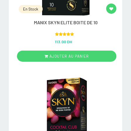
En Stock
MANIX SKYN ELITE BOITE DE 10
Rated
5.00
113.00 DH
out of 5
AJOUTER AU PANIER