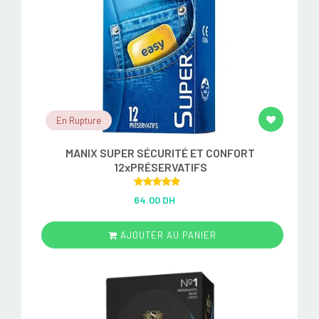
En Rupture
MANIX SUPER SÉCURITÉ ET CONFORT
12xPRÉSERVATIFS
Rated
5.00
64.00 DH
out of 5
AJOUTER AU PANIER