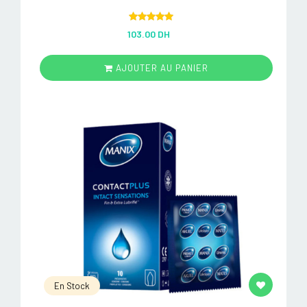
Rated
5.00
103.00 DH
out of 5
AJOUTER AU PANIER
En Stock