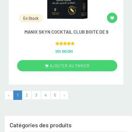
En Stock
MANIX SKYN COCKTAIL CLUB BOITE DE 9
Rated
5.00
101.00 DH
out of 5
AJOUTER AU PANIER
‹
1
2
3
4
5
›
Catégories des produits