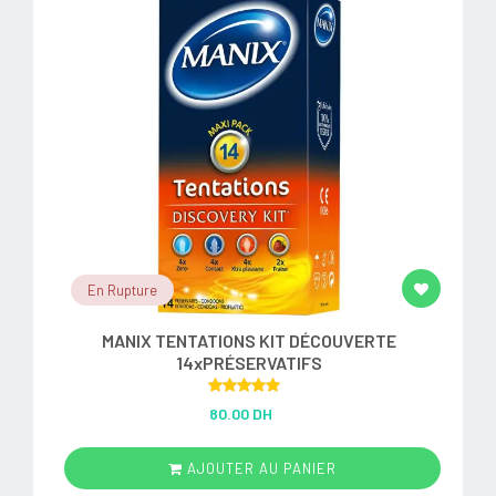
En Rupture
MANIX TENTATIONS KIT DÉCOUVERTE
14xPRÉSERVATIFS
Rated
5.00
80.00 DH
out of 5
AJOUTER AU PANIER