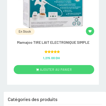
En Stock
Mamajoo TIRE LAIT ELECTRONIQUE SIMPLE
Rated
5.00
1,215.00 DH
out of 5
AJOUTER AU PANIER
Catégories des produits