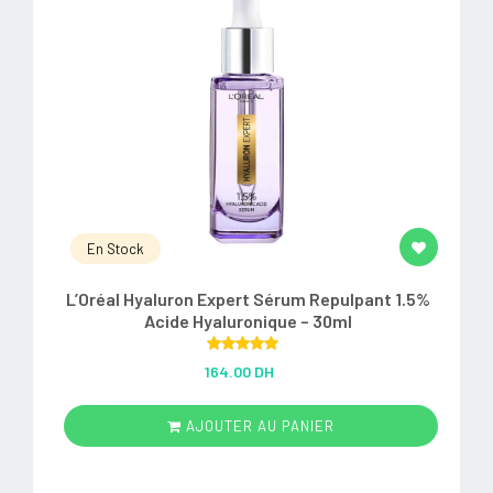
En Stock
L’Oréal Hyaluron Expert Sérum Repulpant 1.5%
Acide Hyaluronique – 30ml
Rated
5.00
164.00 DH
out of 5
AJOUTER AU PANIER