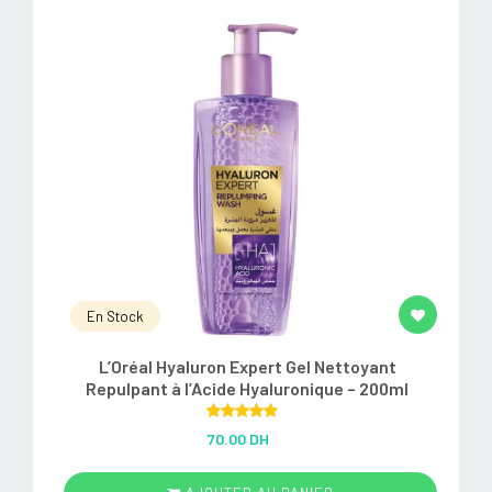
En Stock
L’Oréal Hyaluron Expert Gel Nettoyant
Repulpant à l’Acide Hyaluronique – 200ml
Rated
5.00
70.00 DH
out of 5