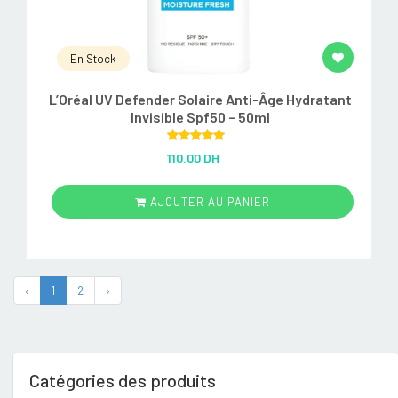
En Stock
L’Oréal UV Defender Solaire Anti-Âge Hydratant
Invisible Spf50 – 50ml
Rated
5.00
110.00 DH
out of 5
AJOUTER AU PANIER
‹
1
2
›
Catégories des produits