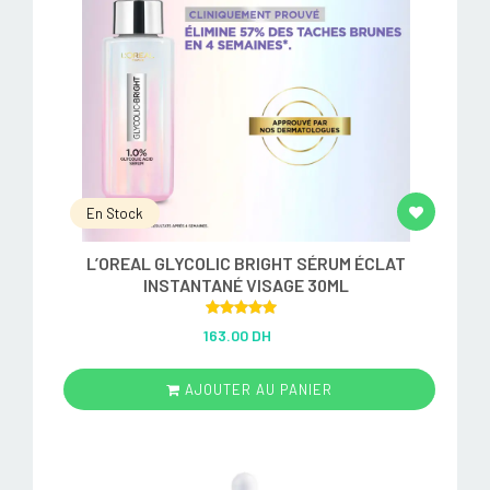
En Stock
L’OREAL GLYCOLIC BRIGHT SÉRUM ÉCLAT
INSTANTANÉ VISAGE 30ML
Rated
5.00
163.00 DH
out of 5
AJOUTER AU PANIER