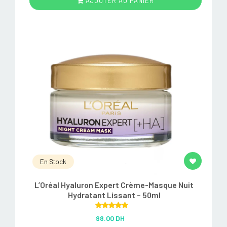
AJOUTER AU PANIER
En Stock
L’Oréal Hyaluron Expert Crème-Masque Nuit
Hydratant Lissant – 50ml
Rated
5.00
98.00 DH
out of 5