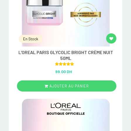
En Stock
L'OREAL PARIS GLYCOLIC BRIGHT CRÈME NUIT
50ML
Rated
5.00
99.00 DH
out of 5
AJOUTER AU PANIER