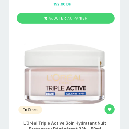
Rated
5.00
152.00 DH
out of 5
AJOUTER AU PANIER
En Stock
L’Oréal Triple Active Soin Hydratant Nuit
Protecteur Régénérant 24h – 50ml