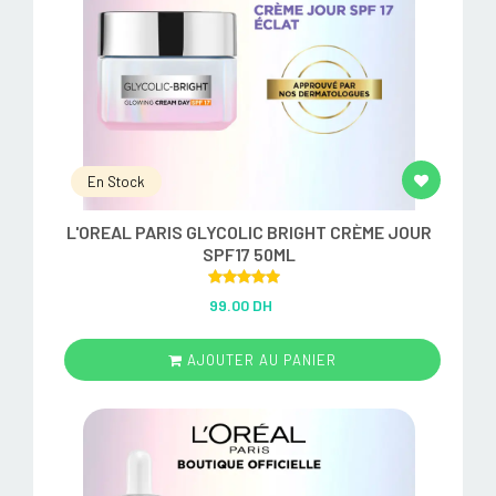
En Stock
L'OREAL PARIS GLYCOLIC BRIGHT CRÈME JOUR
SPF17 50ML
Rated
5.00
99.00 DH
out of 5
AJOUTER AU PANIER