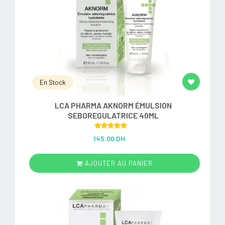
En Stock
LCA PHARMA AKNORM ÉMULSION
SEBOREGULATRICE 40ML
Rated
5.00
145.00 DH
out of 5
AJOUTER AU PANIER