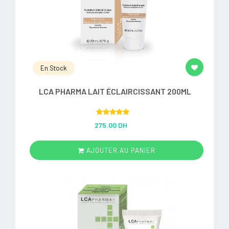
En Stock
LCA PHARMA LAIT ÉCLAIRCISSANT 200ML
Rated
5.00
275.00 DH
out of 5
AJOUTER AU PANIER