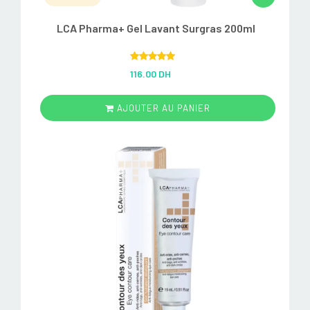
LCA Pharma+ Gel Lavant Surgras 200ml
Rated
5.00
116.00 DH
out of 5
AJOUTER AU PANIER