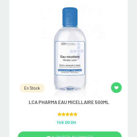
En Stock
LCA PHARMA EAU MICELLAIRE 500ML
Rated
5.00
149.00 DH
out of 5