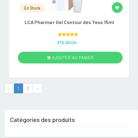
En Stock
LCA Pharma+ Gel Contour des Yeux 15ml
Rated
5.00
275.00 DH
out of 5
AJOUTER AU PANIER
‹
1
2
›
Catégories des produits