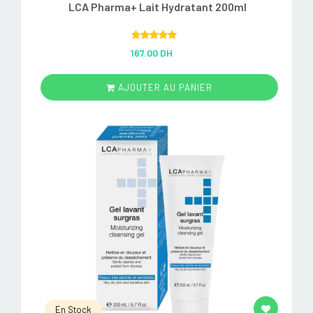
LCA Pharma+ Lait Hydratant 200ml
Rated
5.00
167.00 DH
out of 5
AJOUTER AU PANIER
En Stock