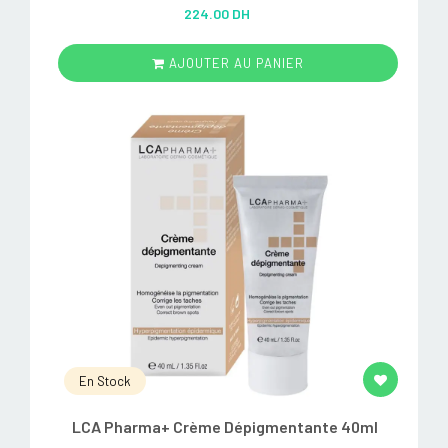
Rated
5.00
224.00 DH
out of 5
AJOUTER AU PANIER
En Stock
LCA Pharma+ Crème Dépigmentante 40ml