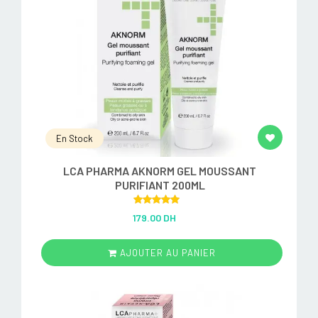
En Stock
LCA PHARMA AKNORM GEL MOUSSANT
PURIFIANT 200ML
Rated
5.00
179.00 DH
out of 5
AJOUTER AU PANIER