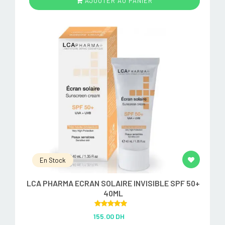
AJOUTER AU PANIER
En Stock
LCA PHARMA ECRAN SOLAIRE INVISIBLE SPF 50+
40ML
Rated
5.00
155.00 DH
out of 5