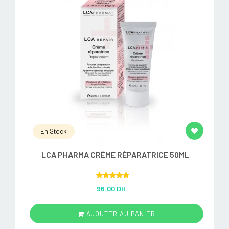
En Stock
LCA PHARMA CRÈME RÉPARATRICE 50ML
Rated
5.00
96.00 DH
out of 5
AJOUTER AU PANIER