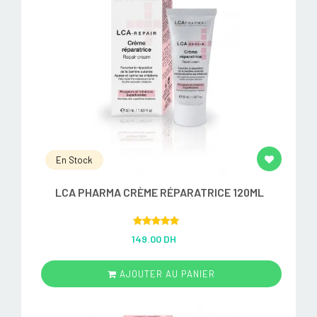
En Stock
LCA PHARMA CRÈME RÉPARATRICE 120ML
Rated
5.00
149.00 DH
out of 5
AJOUTER AU PANIER