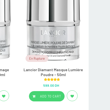
En Rupture
mmage
Lancior Diamant Masque Lumière
0ml
Poudre – 50ml
Rated
5.00
599.00 DH
out of 5
ADD TO CART