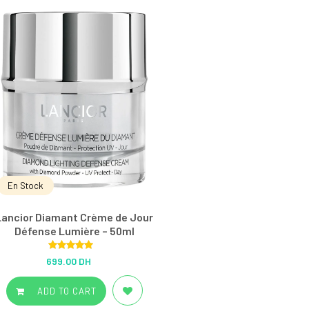
En Stock
Lancior Diamant Crème de Jour
Défense Lumière – 50ml
Rated
5.00
699.00 DH
out of 5
ADD TO CART