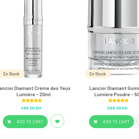
En Stock
En Stock
ancior Diamant Crème des Yeux
Lancior Diamant Go
Lumière – 20ml
Lumière Poudre – 5
Rated
5.00
Rated
5.00
499.00 DH
599.00 DH
out of 5
out of 5
ADD TO CART
ADD TO CART