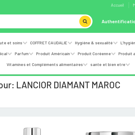
Accueil
M
Authentificati
ute et soins
COFFRET CAUDALIE
Hygiène & sexualité
L'hygiè
ical
Parfum
Produit Américain
Produit Coréenne
Produit 
Vitamines et Compléments alimentaires
sante et bien etre
Pour: LANCIOR DIAMANT MAROC