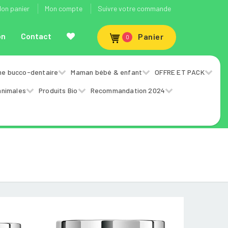
on panier
Mon compte
Suivre votre commande
on
Contact
Panier
0
ne bucco-dentaire
Maman bébé & enfant
OFFRE ET PACK
animales
Produits Bio
Recommandation 2024