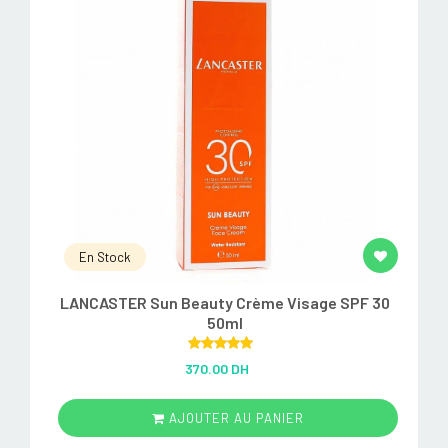
En Stock
LANCASTER Sun Beauty Crème Visage SPF 30
50ml
Rated
5.00
370.00 DH
out of 5
AJOUTER AU PANIER