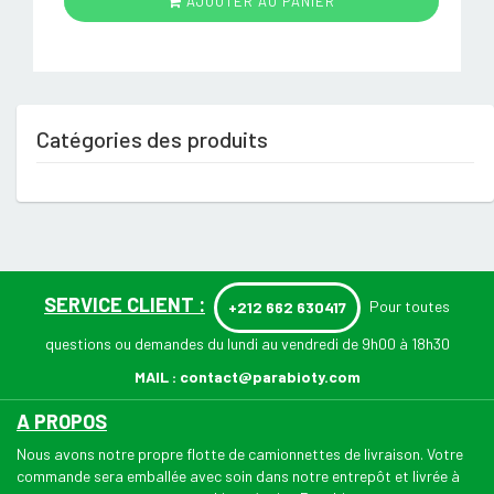
AJOUTER AU PANIER
Catégories des produits
SERVICE CLIENT :
Pour toutes
+212 662 630417
questions ou demandes du lundi au vendredi de 9h00 à 18h30
MAIL :
contact@parabioty.com
A PROPOS
Nous avons notre propre flotte de camionnettes de livraison. Votre
commande sera emballée avec soin dans notre entrepôt et livrée à