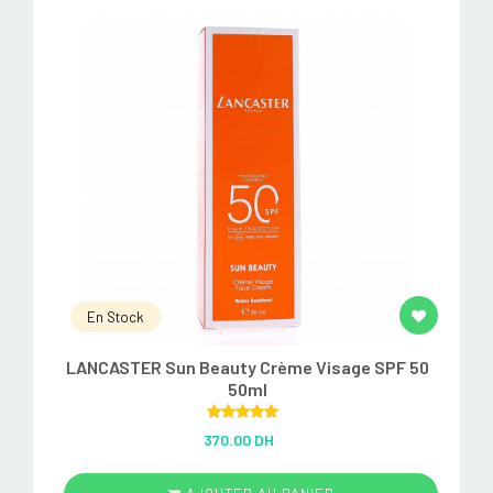
En Stock
LANCASTER Sun Beauty Crème Visage SPF 50
50ml
Rated
5.00
370.00 DH
out of 5