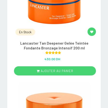
En Stock
Lancaster Tan Deepener Gelée Teintée
Fondante Bronzage Intensif 200 ml
Rated
5.00
430.00 DH
out of 5
AJOUTER AU PANIER