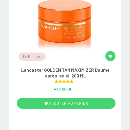
En Rupture
Lancaster GOLDEN TAN MAXIMIZER Baume
après-soleil 200 ML
Rated
5.00
430.00 DH
out of 5
AJOUTER AU PANIER