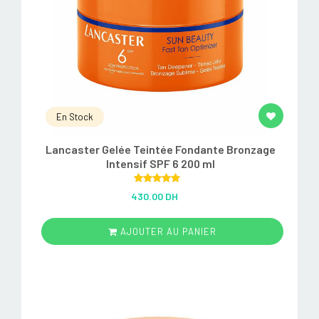
En Stock
Lancaster Gelée Teintée Fondante Bronzage
Intensif SPF 6 200 ml
Rated
5.00
430.00 DH
out of 5
AJOUTER AU PANIER