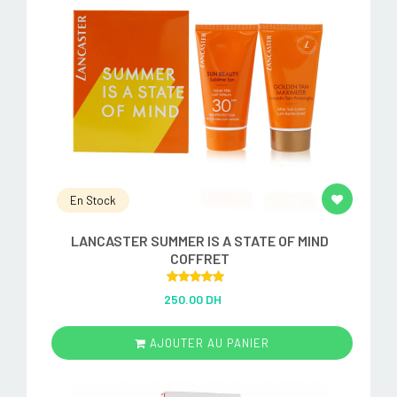
En Stock
LANCASTER SUMMER IS A STATE OF MIND
COFFRET
Rated
5.00
250.00 DH
out of 5
AJOUTER AU PANIER