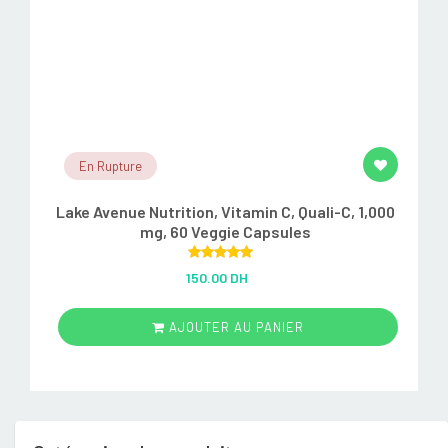
En Rupture
Lake Avenue Nutrition, Vitamin C, Quali-C, 1,000
mg, 60 Veggie Capsules
Rated
5.00
150.00 DH
out of 5
AJOUTER AU PANIER