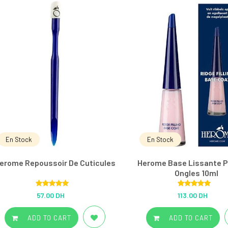
En Stock
En Stock
erome Repoussoir De Cuticules
Herome Base Lissante P
Ongles 10ml
Rated
5.00
Rated
5.00
57.00 DH
113.00 DH
out of 5
out of 5
ADD TO CART
ADD TO CART