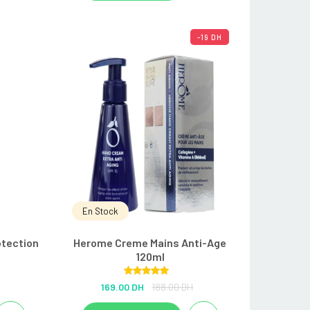
-19 DH
En Stock
tection
Herome Creme Mains Anti-Age
120ml
Rated
5.00
169.00 DH
188.00 DH
out of 5