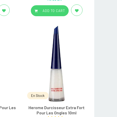
out of 5
ADD TO CART
En Stock
Pour Les
Herome Durcisseur Extra Fort
Pour Les Ongles 10ml