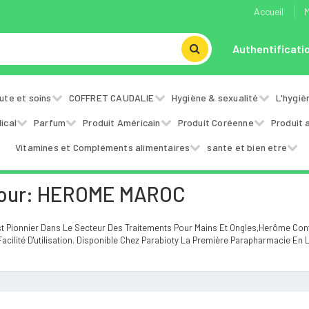
Accueil
M
Authentificati
ute et soins
COFFRET CAUDALIE
Hygiène & sexualité
L'hygiè
ical
Parfum
Produit Américain
Produit Coréenne
Produit 
Vitamines et Compléments alimentaires
sante et bien etre
Pour: HEROME MAROC
Est Pionnier Dans Le Secteur Des Traitements Pour Mains Et Ongles,Herôme Con
Facilité D'utilisation. Disponible Chez Parabioty La Première Parapharmacie En 