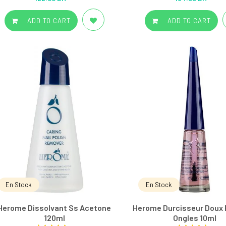
out of 5
out of 5
ADD TO CART
ADD TO CART
En Stock
En Stock
Herome Dissolvant Ss Acetone
Herome Durcisseur Doux 
120ml
Ongles 10ml