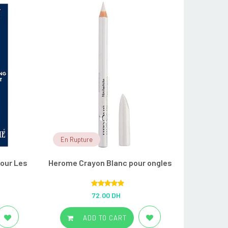
En Rupture
our Les
Herome Crayon Blanc pour ongles
Rated
5.00
72.00 DH
out of 5
ADD TO CART