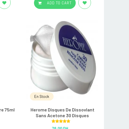
ADD TO CART
En Stock
re 75ml
Herome Disques De Dissovlant
Sans Acetone 30 Disques
Rated
5.00
76.00 DH