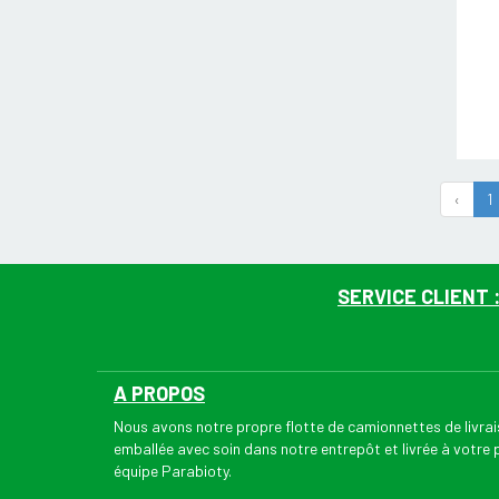
‹
1
SERVICE CLIENT 
A PROPOS
Nous avons notre propre flotte de camionnettes de livr
emballée avec soin dans notre entrepôt et livrée à votre
équipe Parabioty.