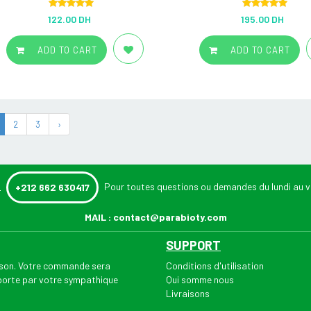
Rated
5.00
Rated
5.00
122.00 DH
195.00 DH
out of 5
out of 5
ADD TO CART
ADD TO CART
2
3
›
:
Pour toutes questions ou demandes du lundi au v
+212 662 630417
MAIL :
contact@parabioty.com
SUPPORT
aison. Votre commande sera
Conditions d'utilisation
 porte par votre sympathique
Qui somme nous
Livraisons