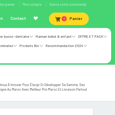
on panier
Mon compte
Suivre votre commande
on
Contact
Panier
0
ne bucco-dentaire
Maman bébé & enfant
OFFRE ET PACK
animales
Produits Bio
Recommandation 2024
tinua À Innover Pour Élargir Et Développer Sa Gamme, Ses
Ligne Au Maroc Avec Meilleur Prix Maroc Et Livraison Partout