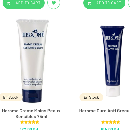
ADD TO CART
ADD TO CART
En Stock
En Stock
Herome Creme Mains Peaux
Herome Cure Anti Grecu
Sensibles 75ml
Rated
5.00
Rated
5.00
122.00 DH
164.00 DH