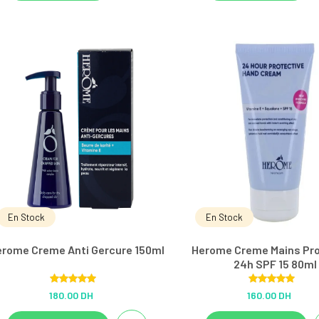
En Stock
En Stock
erome Creme Anti Gercure 150ml
Herome Creme Mains Pro
24h SPF 15 80ml
Rated
5.00
Rated
5.00
180.00 DH
160.00 DH
out of 5
out of 5