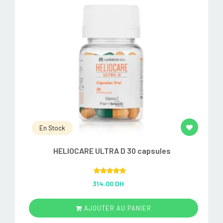
En Stock
HELIOCARE ULTRA D 30 capsules
Rated
5.00
314.00 DH
out of 5
AJOUTER AU PANIER