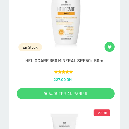
En Stock
HELIOCARE 360 MINERAL SPF50+ 50ml
Rated
5.00
227.00 DH
out of 5
AJOUTER AU PANIER
-27 DH