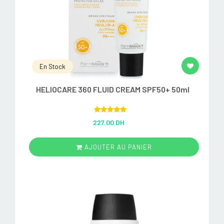
En Stock
HELIOCARE 360 FLUID CREAM SPF50+ 50ml
Rated
5.00
227.00 DH
out of 5
AJOUTER AU PANIER