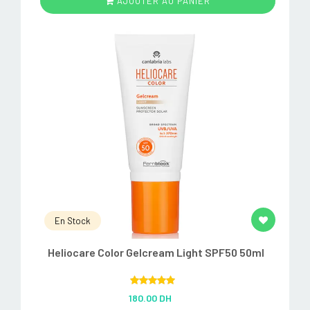
AJOUTER AU PANIER
En Stock
Heliocare Color Gelcream Light SPF50 50ml
Rated
5.00
180.00 DH
out of 5