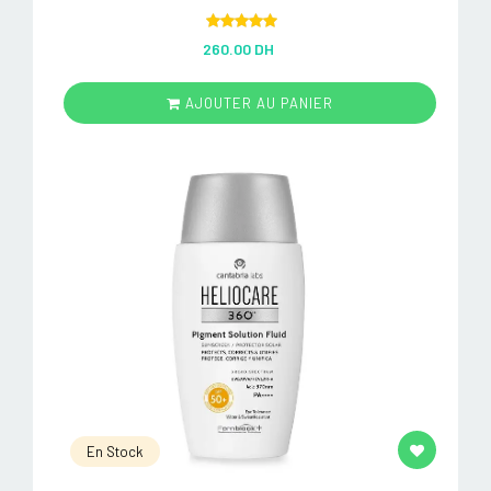
Rated
5.00
260.00 DH
out of 5
AJOUTER AU PANIER
En Stock