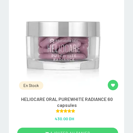
En Stock
HELIOCARE ORAL PUREWHITE RADIANCE 60
capsules
Rated
5.00
430.00 DH
out of 5