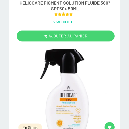
HELIOCARE PIGMENT SOLUTION FLUIDE 360°
SPF50+ 50ML
Rated
5.00
259.00 DH
out of 5
AJOUTER AU PANIER
En Stock