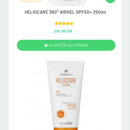
HELIOCARE 360° AIRGEL SPF50+ 250ml
Rated
5.00
267.00 DH
out of 5
AJOUTER AU PANIER