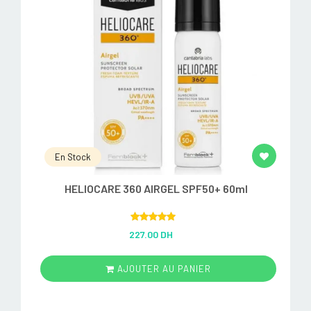
En Stock
HELIOCARE 360 AIRGEL SPF50+ 60ml
Rated
5.00
227.00 DH
out of 5
AJOUTER AU PANIER