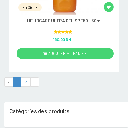
En Stock
HELIOCARE ULTRA GEL SPF50+ 50ml
Rated
5.00
180.00 DH
out of 5
AJOUTER AU PANIER
‹
1
2
›
Catégories des produits