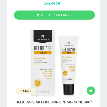
Rated
5.00
244.00 DH
out of 5
AJOUTER AU PANIER
En Stock
HELIOCARE AK EMULSION SPF 50+ 50ML 360°