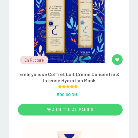
En Rupture
Embryolisse Coffret Lait Creme Concentre &
Intense Hydration Mask
Rated
5.00
500.00 DH
out of 5
AJOUTER AU PANIER