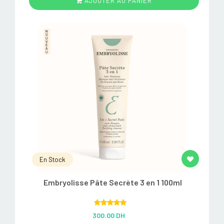
AJOUTER AU PANIER
En Stock
Embryolisse Pâte Secrète 3 en 1 100ml
Rated
5.00
300.00 DH
out of 5