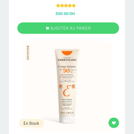
Rated
5.00
300.00 DH
out of 5
AJOUTER AU PANIER
En Stock