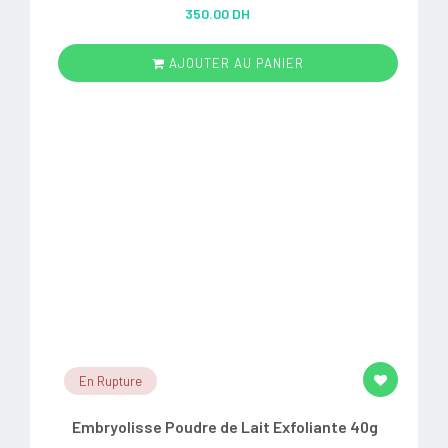
Rated
5.00
350.00 DH
out of 5
AJOUTER AU PANIER
En Rupture
Embryolisse Poudre de Lait Exfoliante 40g