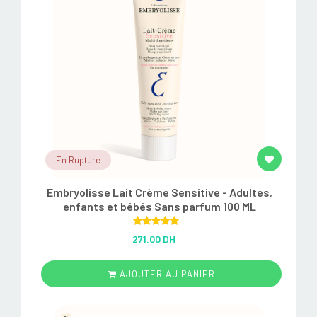
En Rupture
Embryolisse Lait Crème Sensitive - Adultes,
enfants et bébés Sans parfum 100 ML
Rated
5.00
271.00 DH
out of 5
AJOUTER AU PANIER