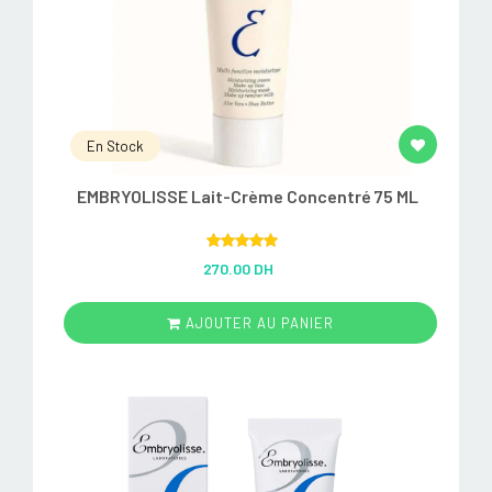
En Stock
EMBRYOLISSE Lait-Crème Concentré 75 ML
Rated
5.00
270.00 DH
out of 5
AJOUTER AU PANIER