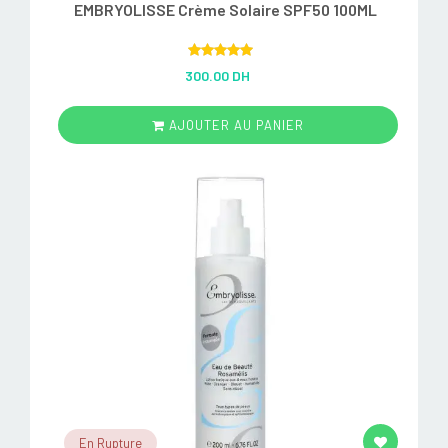
EMBRYOLISSE Crème Solaire SPF50 100ML
Rated
5.00
300.00 DH
out of 5
AJOUTER AU PANIER
En Rupture