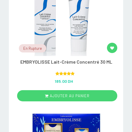
En Rupture
EMBRYOLISSE Lait-Crème Concentré 30 ML
Rated
5.00
185.00 DH
out of 5
AJOUTER AU PANIER