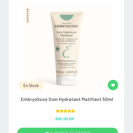
En Stock
Embryolisse Soin Hydratant Matifiant 50ml
Rated
5.00
300.00 DH
out of 5