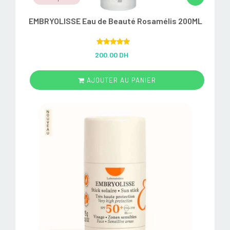
EMBRYOLISSE Eau de Beauté Rosamélis 200ML
Rated
5.00
200.00 DH
out of 5
AJOUTER AU PANIER