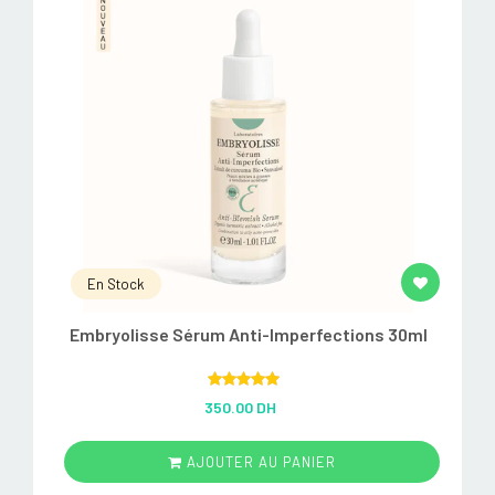
En Stock
Embryolisse Sérum Anti-Imperfections 30ml
Rated
5.00
350.00 DH
out of 5
AJOUTER AU PANIER