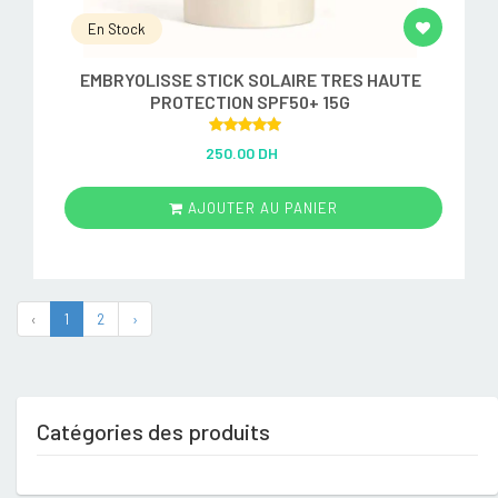
En Stock
EMBRYOLISSE STICK SOLAIRE TRES HAUTE
PROTECTION SPF50+ 15G
Rated
5.00
250.00 DH
out of 5
AJOUTER AU PANIER
‹
1
2
›
Catégories des produits