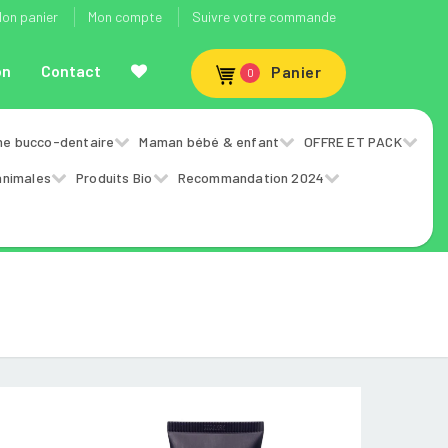
on panier
Mon compte
Suivre votre commande
on
Contact
Panier
0
ne bucco-dentaire
Maman bébé & enfant
OFFRE ET PACK
animales
Produits Bio
Recommandation 2024