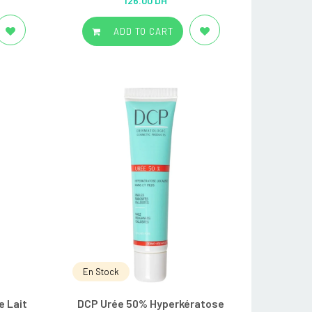
126.00 DH
out of 5
ADD TO CART
En Stock
e Lait
DCP Urée 50% Hyperkératose