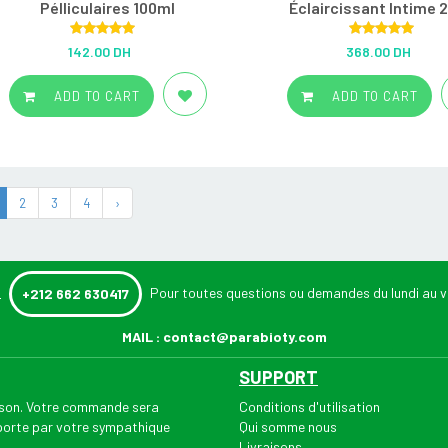
Pélliculaires 100ml
Éclaircissant Intime 
Rated
5.00
Rated
5.00
142.00 DH
368.00 DH
out of 5
out of 5
ADD TO CART
ADD TO CART
2
3
4
›
:
Pour toutes questions ou demandes du lundi au v
+212 662 630417
MAIL :
contact@parabioty.com
SUPPORT
aison. Votre commande sera
Conditions d'utilisation
 porte par votre sympathique
Qui somme nous
Livraisons