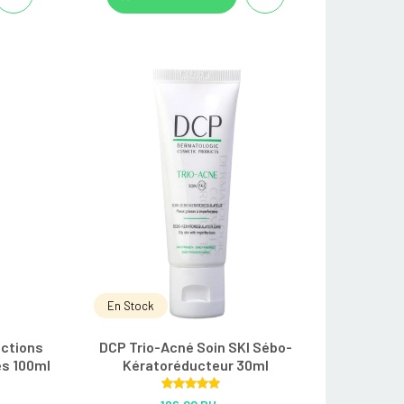
En Stock
ections
DCP Trio-Acné Soin SKI Sébo-
és 100ml
Kératoréducteur 30ml
Rated
5.00