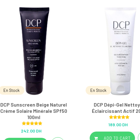
En Stock
En Stock
DCP Sunscreen Beige Naturel
DCP Dépi-Gel Netto
Crème Solaire Minérale SPf50
Éclaircissant Actif 
100ml
Rated
5.00
189.00 DH
out of 5
Rated
5.00
242.00 DH
out of 5
ADD TO CART