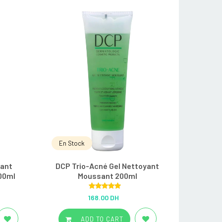
En Stock
yant
DCP Trio-Acné Gel Nettoyant
200ml
Moussant 200ml
Rated
5.00
168.00 DH
out of 5
ADD TO CART