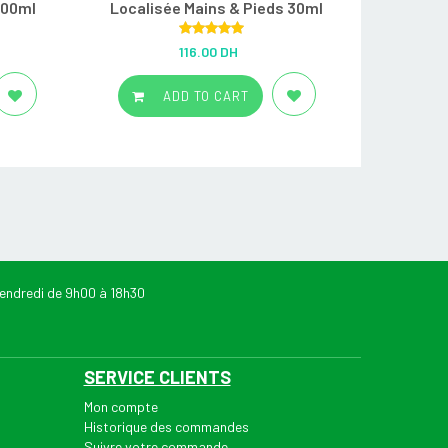
200ml
Localisée Mains & Pieds 30ml
Rated
5.00
116.00 DH
out of 5
ADD TO CART
endredi de 9h00 à 18h30
SERVICE CLIENTS
Mon compte
Historique des commandes
Suivre votre commande