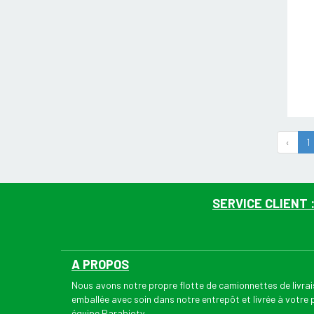
‹
1
SERVICE CLIENT 
A PROPOS
Nous avons notre propre flotte de camionnettes de livr
emballée avec soin dans notre entrepôt et livrée à votre
équipe Parabioty.