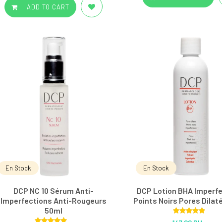
ADD TO CART
En Stock
En Stock
DCP NC 10 Sérum Anti-
DCP Lotion BHA Imperf
Imperfections Anti-Rougeurs
Points Noirs Pores Dilat
50ml
Rated
5.00