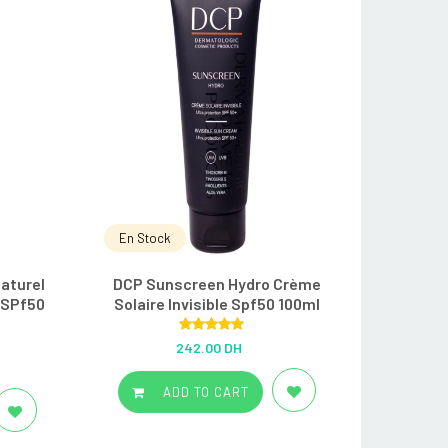
En Stock
aturel
DCP Sunscreen Hydro Crème
 SPf50
Solaire Invisible Spf50 100ml
Rated
5.00
242.00 DH
out of 5
ADD TO CART