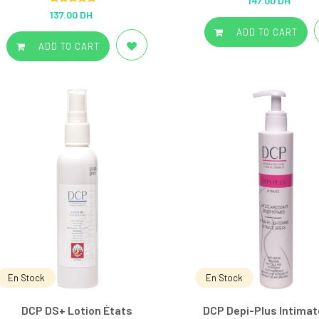
147.00 DH
out of 5
Rated
5.00
137.00 DH
out of 5
ADD TO CART
ADD TO CART
En Stock
En Stock
DCP DS+ Lotion États
DCP Depi-Plus Intimat