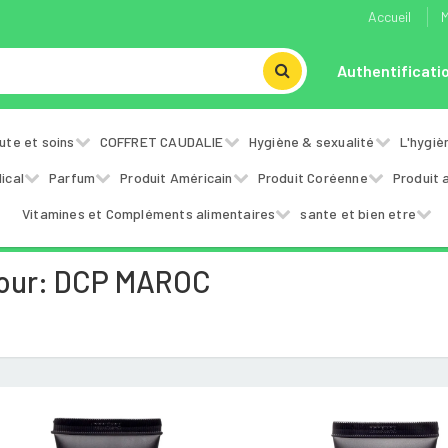
Accueil
M
Authentificati
ute et soins
COFFRET CAUDALIE
Hygiène & sexualité
L'hygiè
ical
Parfum
Produit Américain
Produit Coréenne
Produit 
Vitamines et Compléments alimentaires
sante et bien etre
Pour: DCP MAROC