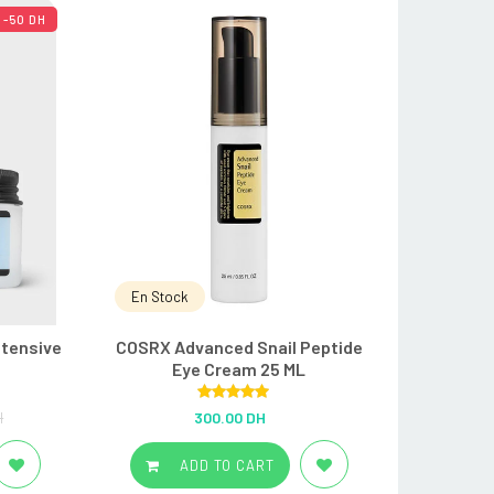
-50 DH
En Stock
ntensive
COSRX Advanced Snail Peptide
Eye Cream 25 ML
Rated
5.00
H
300.00 DH
out of 5
ADD TO CART