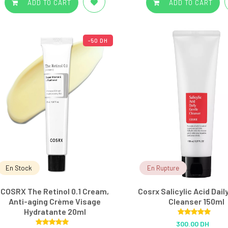
ADD TO CART
ADD TO CART
-50 DH
En Stock
En Rupture
COSRX The Retinol 0.1 Cream,
Cosrx Salicylic Acid Dail
Anti-aging Crème Visage
Cleanser 150ml
Hydratante 20ml
Rated
5.00
300.00 DH
out of 5