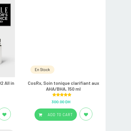
En Stock
 All in
CosRx, Soin tonique clarifiant aux
AHA/BHA, 150 ml
Rated
5.00
300.00 DH
out of 5
ADD TO CART