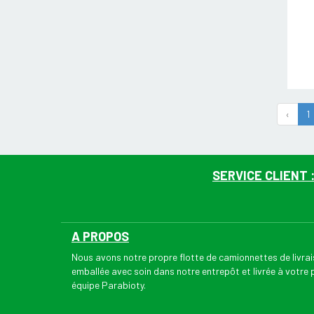
‹
1
SERVICE CLIENT 
A PROPOS
Nous avons notre propre flotte de camionnettes de livr
emballée avec soin dans notre entrepôt et livrée à votre
équipe Parabioty.