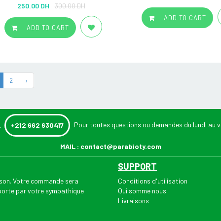
Rated
5.00
250.00 DH
300.00 DH
out of 5
ADD TO CART
ADD TO CART
2
›
:
Pour toutes questions ou demandes du lundi au v
+212 662 630417
MAIL :
contact@parabioty.com
SUPPORT
aison. Votre commande sera
Conditions d'utilisation
 porte par votre sympathique
Qui somme nous
Livraisons