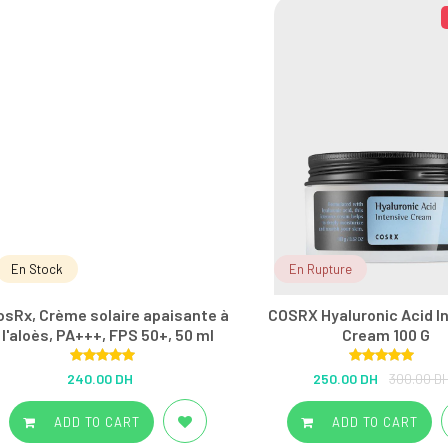
En Stock
En Rupture
osRx, Crème solaire apaisante à
COSRX Hyaluronic Acid I
l'aloès, PA+++, FPS 50+, 50 ml
Cream 100 G
Rated
5.00
Rated
5.00
240.00 DH
250.00 DH
300.00 D
out of 5
out of 5
ADD TO CART
ADD TO CART