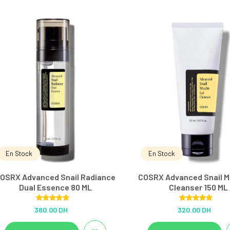
En Stock
En Stock
OSRX Advanced Snail Radiance
COSRX Advanced Snail M
Dual Essence 80 ML
Cleanser 150 ML
Rated
5.00
Rated
5.00
380.00 DH
320.00 DH
out of 5
out of 5