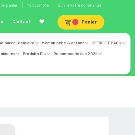
on panier
Mon compte
Suivre votre commande
on
Contact
Panier
0
ne bucco-dentaire
Maman bébé & enfant
OFFRE ET PACK
animales
Produits Bio
Recommandation 2024