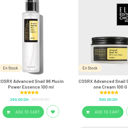
En Stock
En Stock
COSRX Advanced Snail 96 Mucin
COSRX Advanced Snail 92
Power Essence 100 ml
one Cream 100 G
Rated
5.00
Rated
5.00
250.00 DH
300.00 DH
300.00 DH
out of 5
out of 5
ADD TO CART
ADD TO CART