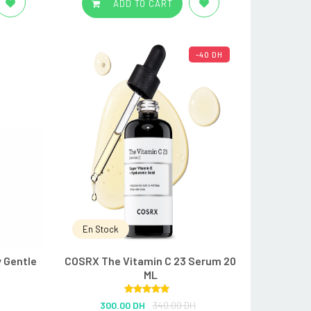
ADD TO CART
-40 DH
En Stock
y Gentle
COSRX The Vitamin C 23 Serum 20
ML
Rated
5.00
300.00 DH
340.00 DH
out of 5