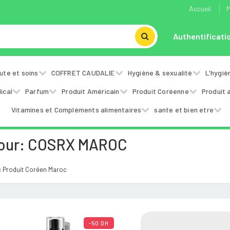
Accueil
M
Authentificati
ute et soins
COFFRET CAUDALIE
Hygiène & sexualité
L'hygiè
ical
Parfum
Produit Américain
Produit Coréenne
Produit 
Vitamines et Compléments alimentaires
sante et bien etre
Pour: COSRX MAROC
 Produit Coréen Maroc
-50 DH