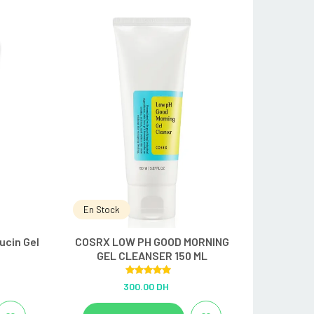
En Stock
ucin Gel
COSRX LOW PH GOOD MORNING
GEL CLEANSER 150 ML
Rated
5.00
300.00 DH
out of 5