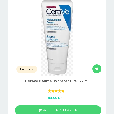
En Stock
Cerave Baume Hydratant PS 177 ML
Rated
5.00
98.00 DH
out of 5
AJOUTER AU PANIER