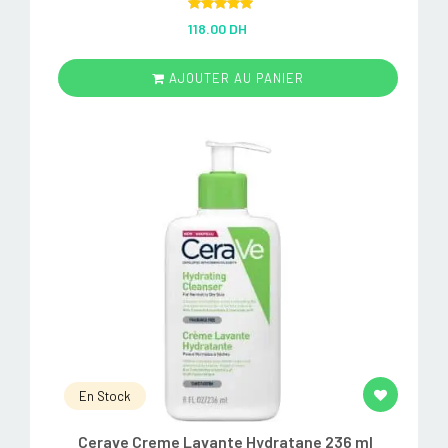
Rated
5.00
118.00 DH
out of 5
AJOUTER AU PANIER
En Stock
Cerave Creme Lavante Hydratane 236 ml