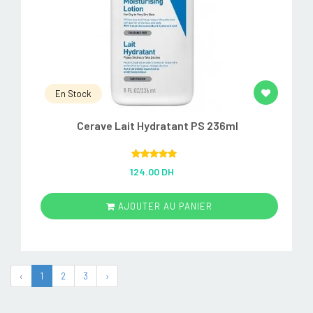
En Stock
Cerave Lait Hydratant PS 236ml
Rated
5.00
124.00 DH
out of 5
AJOUTER AU PANIER
‹
1
2
3
›