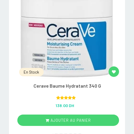
En Stock
Cerave Baume Hydratant 340 G
Rated
5.00
138.00 DH
out of 5
AJOUTER AU PANIER