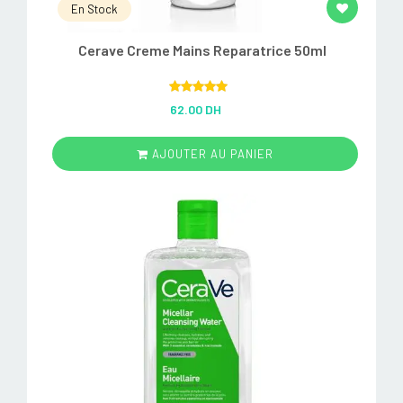
En Stock
Cerave Creme Mains Reparatrice 50ml
Rated
5.00
62.00 DH
out of 5
AJOUTER AU PANIER