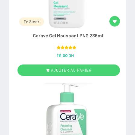
En Stock
Cerave Gel Moussant PNG 236ml
Rated
5.00
111.00 DH
out of 5
AJOUTER AU PANIER