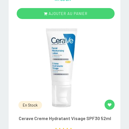
out of 5
AJOUTER AU PANIER
En Stock
Cerave Creme Hydratant Visage SPF30 52ml