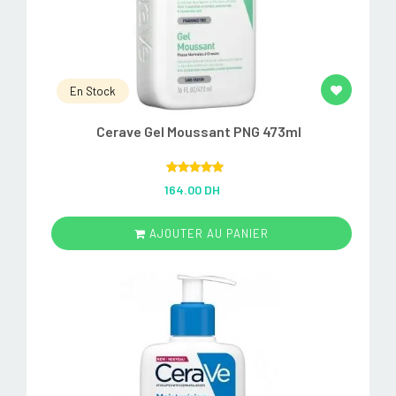
En Stock
Cerave Gel Moussant PNG 473ml
Rated
5.00
164.00 DH
out of 5
AJOUTER AU PANIER