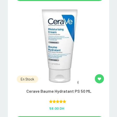
En Stock
Cerave Baume Hydratant PS 50 ML
Rated
5.00
58.00 DH
out of 5