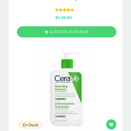
Rated
5.00
92.00 DH
out of 5
AJOUTER AU PANIER
En Stock