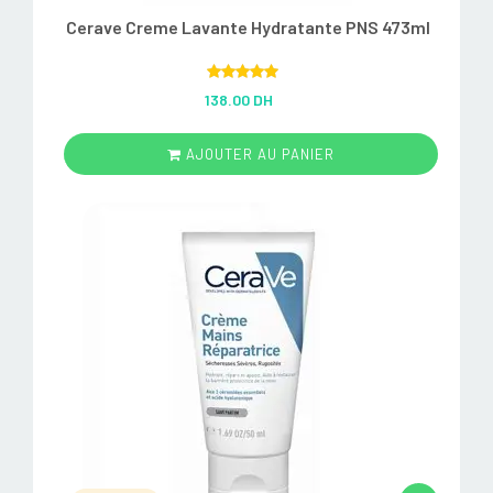
Cerave Creme Lavante Hydratante PNS 473ml
Rated
5.00
138.00 DH
out of 5
AJOUTER AU PANIER