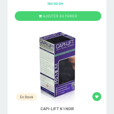
Rated
5.00
160.00 DH
out of 5
AJOUTER AU PANIER
En Stock
CAPI-LIFT N 1 NOIR