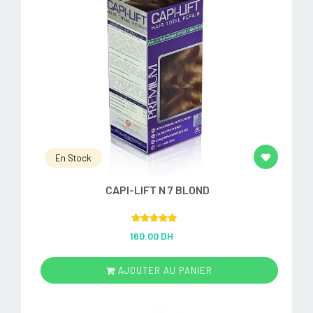
En Stock
CAPI-LIFT N 7 BLOND
Rated
5.00
160.00 DH
out of 5
AJOUTER AU PANIER