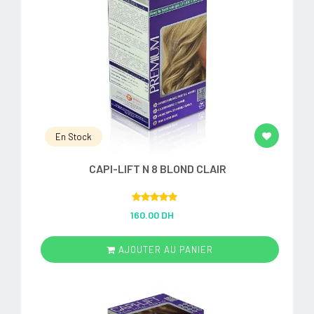
En Stock
CAPI-LIFT N 8 BLOND CLAIR
Rated
5.00
160.00 DH
out of 5
AJOUTER AU PANIER