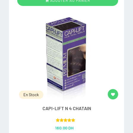
AJOUTER AU PANIER
En Stock
CAPI-LIFT N 4 CHATAIN
Rated
5.00
160.00 DH
out of 5