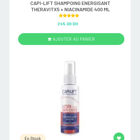
CAPI-LIFT SHAMPOING ENERGISANT
THERAVITX5 + NIACINAMIDE 400 ML
Rated
5.00
245.00 DH
out of 5
AJOUTER AU PANIER
En Stock