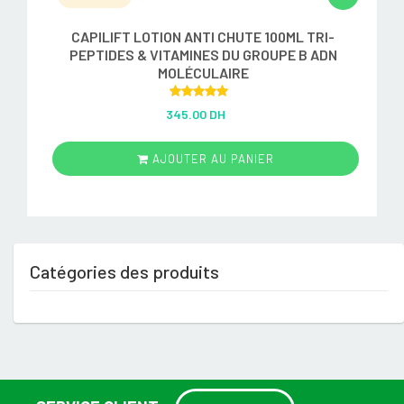
CAPILIFT LOTION ANTI CHUTE 100ML TRI-
PEPTIDES & VITAMINES DU GROUPE B ADN
MOLÉCULAIRE
Rated
5.00
345.00 DH
out of 5
AJOUTER AU PANIER
Catégories des produits