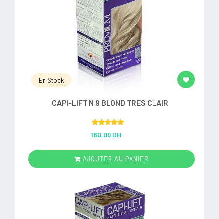
En Stock
CAPI-LIFT N 9 BLOND TRES CLAIR
Rated
5.00
160.00 DH
out of 5
AJOUTER AU PANIER