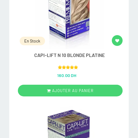
En Stock
CAPI-LIFT N 10 BLONDE PLATINE
Rated
5.00
160.00 DH
out of 5
AJOUTER AU PANIER