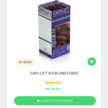
En Stock
CAPI-LIFT N 6 BLOND FONCE
Rated
5.00
160.00 DH
out of 5
AJOUTER AU PANIER