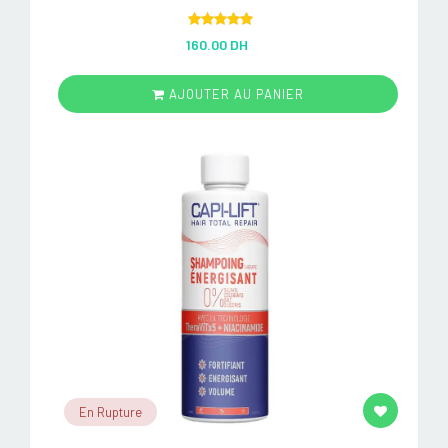
Rated
5.00
160.00 DH
out of 5
AJOUTER AU PANIER
En Rupture