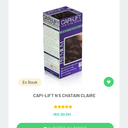
En Stock
CAPI-LIFT N 5 CHATAIN CLAIRE
Rated
5.00
160.00 DH
out of 5