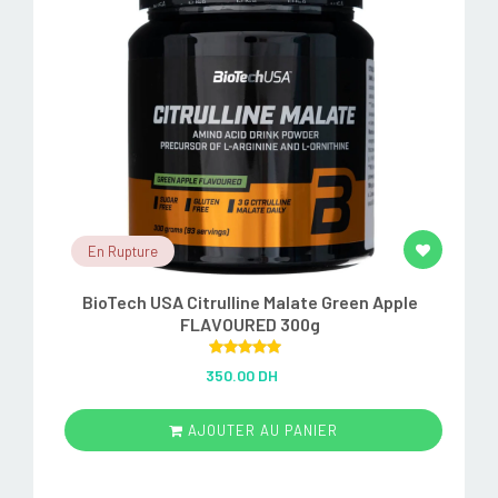
En Rupture
BioTech USA Citrulline Malate Green Apple
FLAVOURED 300g
Rated
5.00
350.00 DH
out of 5
AJOUTER AU PANIER