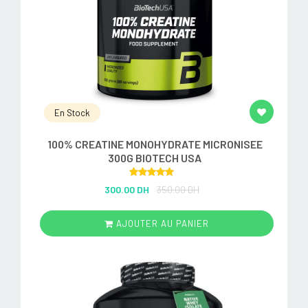
En Stock
100% CREATINE MONOHYDRATE MICRONISEE
300G BIOTECH USA
Rated
5.00
300.00 DH
350.00 DH
out of 5
AJOUTER AU PANIER