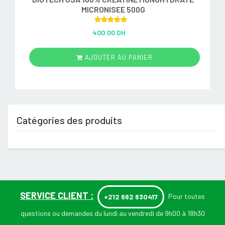
MICRONISEE 500G
Rated
5.00
400.00 DH
out of 5
AJOUTER AU PANIER
Catégories des produits
SERVICE CLIENT :
Pour toutes
+212 662 630417
questions ou demandes du lundi au vendredi de 9h00 à 18h30