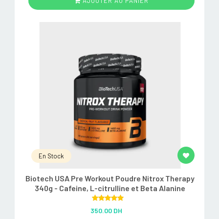
AJOUTER AU PANIER
En Stock
Biotech USA Pre Workout Poudre Nitrox Therapy
340g - Cafeine, L-citrulline et Beta Alanine
Rated
5.00
350.00 DH
out of 5