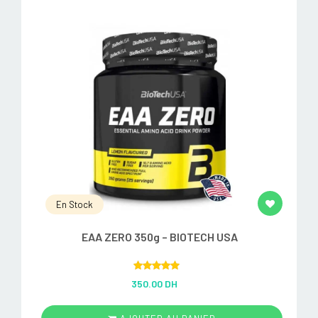
En Stock
EAA ZERO 350g – BIOTECH USA
Rated
5.00
350.00 DH
out of 5