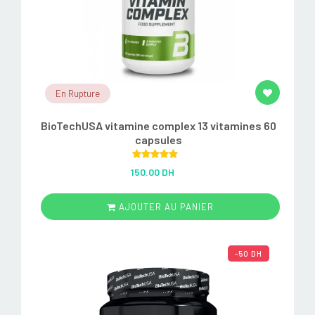
En Rupture
BioTechUSA vitamine complex 13 vitamines 60
capsules
Rated
5.00
150.00 DH
out of 5
AJOUTER AU PANIER
-50 DH