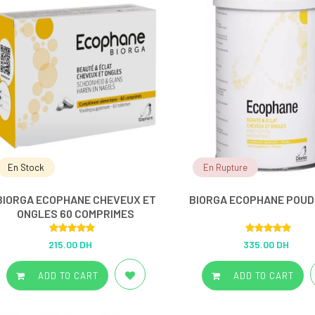
En Stock
En Rupture
BIORGA ECOPHANE CHEVEUX ET
BIORGA ECOPHANE POUD
ONGLES 60 COMPRIMES
Rated
5.00
Rated
5.00
215.00 DH
335.00 DH
out of 5
out of 5
ADD TO CART
ADD TO CART