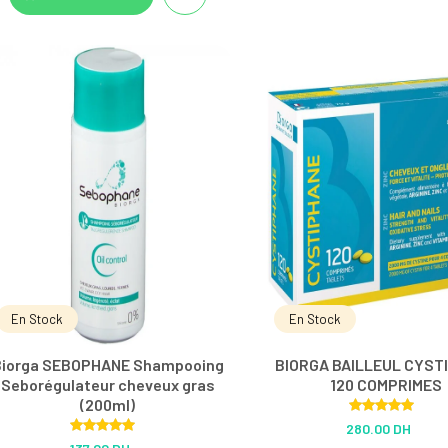
En Stock
En Stock
Biorga SEBOPHANE Shampooing
BIORGA BAILLEUL CYST
Seborégulateur cheveux gras
120 COMPRIMES
(200ml)
Rated
5.00
280.00 DH
out of 5
Rated
5.00