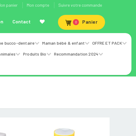
on panier
Mon compte
Suivre votre commande
on
Contact
Panier
0
ne bucco-dentaire
Maman bébé & enfant
OFFRE ET PACK
animales
Produits Bio
Recommandation 2024