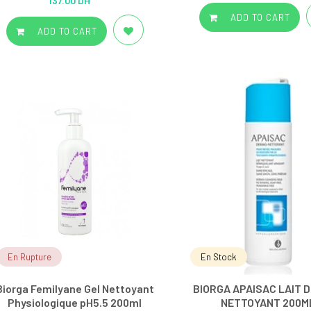
137.00 DH
out of 5
ADD TO CART
ADD TO CART
En Rupture
En Stock
Biorga Femilyane Gel Nettoyant
BIORGA APAISAC LAIT 
Physiologique pH5.5 200ml
NETTOYANT 200M