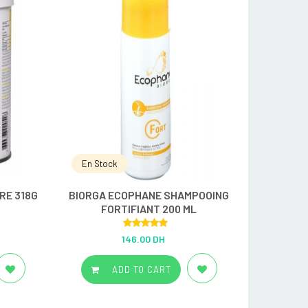
En Stock
RE 318G
BIORGA ECOPHANE SHAMPOOING
FORTIFIANT 200 ML
Rated
5.00
146.00 DH
out of 5
ADD TO CART