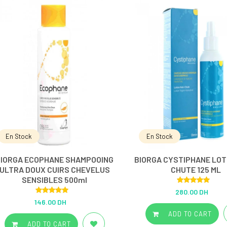
En Stock
En Stock
BIORGA ECOPHANE SHAMPOOING
BIORGA CYSTIPHANE LOT
ULTRA DOUX CUIRS CHEVELUS
CHUTE 125 ML
SENSIBLES 500ml
Rated
5.00
280.00 DH
out of 5
Rated
5.00
146.00 DH
out of 5
ADD TO CART
ADD TO CART