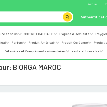
Accueil
M
Authentificati
ute et soins
COFFRET CAUDALIE
Hygiène & sexualité
L'hygiè
ical
Parfum
Produit Américain
Produit Coréenne
Produit 
Vitamines et Compléments alimentaires
sante et bien etre
Pour: BIORGA MAROC