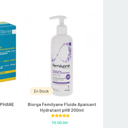
En Stock
IPHANE
Biorga Femilyane Fluide Apaisant
Hydratant pH8 200ml
Rated
5.00
70.00 DH
out of 5