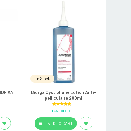
En Stock
ION ANTI
Biorga Cystiphane Lotion Anti-
pelliculaire 200ml
Rated
5.00
145.00 DH
out of 5
ADD TO CART