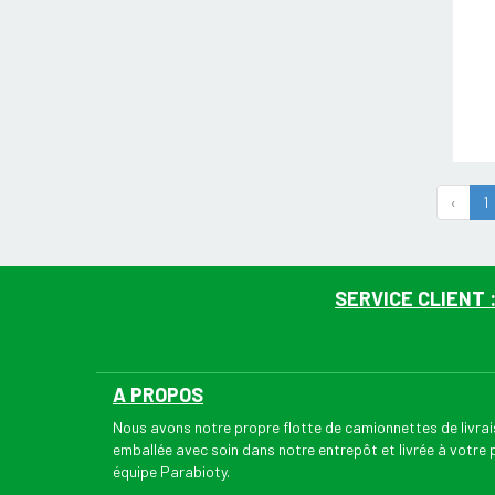
‹
1
SERVICE CLIENT 
A PROPOS
Nous avons notre propre flotte de camionnettes de livr
emballée avec soin dans notre entrepôt et livrée à votre
équipe Parabioty.