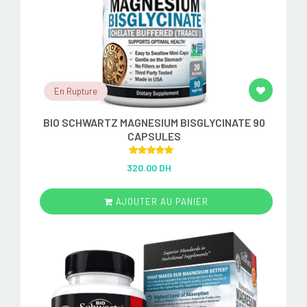
En Rupture
BIO SCHWARTZ MAGNESIUM BISGLYCINATE 90
CAPSULES
Rated
5.00
320.00 DH
out of 5
AJOUTER AU PANIER