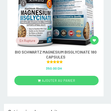
En Rupture
BIO SCHWARTZ MAGNESIUM BISGLYCINATE 180
CAPSULES
Rated
5.00
350.00 DH
out of 5
AJOUTER AU PANIER