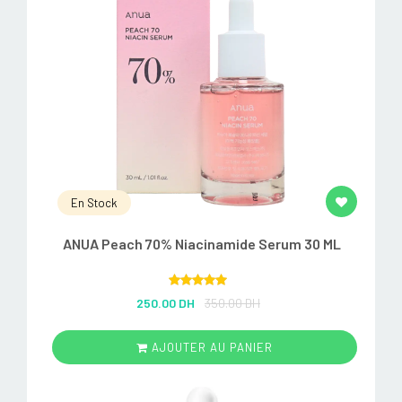
En Stock
ANUA Peach 70% Niacinamide Serum 30 ML
Rated
5.00
250.00 DH
350.00 DH
out of 5
AJOUTER AU PANIER