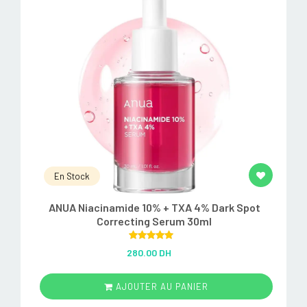
En Stock
ANUA Niacinamide 10% + TXA 4% Dark Spot
Correcting Serum 30ml
Rated
5.00
280.00 DH
out of 5
AJOUTER AU PANIER