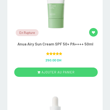
En Rupture
Anua Airy Sun Cream SPF 50+ PA++++ 50ml
Rated
5.00
250.00 DH
out of 5
AJOUTER AU PANIER