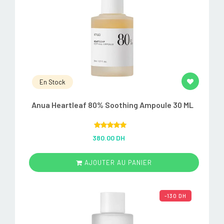
En Stock
Anua Heartleaf 80% Soothing Ampoule 30 ML
Rated
5.00
380.00 DH
out of 5
AJOUTER AU PANIER
-130 DH