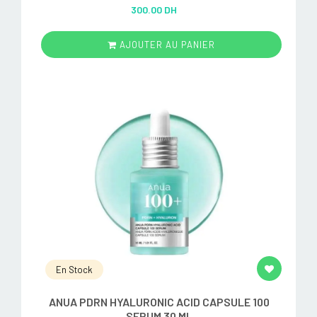
Rated
5.00
300.00 DH
out of 5
AJOUTER AU PANIER
En Stock
ANUA PDRN HYALURONIC ACID CAPSULE 100
SERUM 30 ML