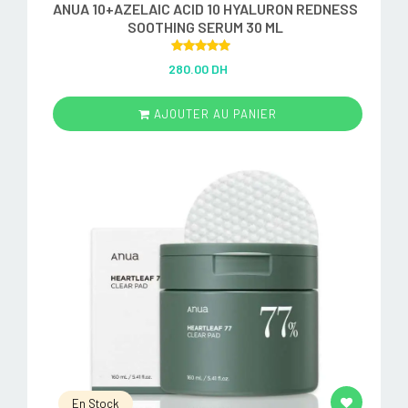
ANUA 10+AZELAIC ACID 10 HYALURON REDNESS
SOOTHING SERUM 30 ML
Rated
5.00
280.00 DH
out of 5
AJOUTER AU PANIER
En Stock