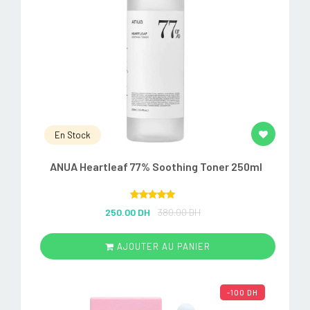
En Stock
ANUA Heartleaf 77% Soothing Toner 250ml
Rated
5.00
250.00 DH
380.00 DH
out of 5
AJOUTER AU PANIER
-100 DH