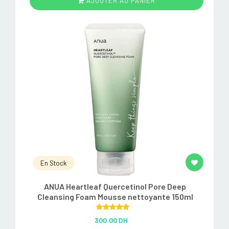
AJOUTER AU PANIER
En Stock
ANUA Heartleaf Quercetinol Pore Deep
Cleansing Foam Mousse nettoyante 150ml
Rated
5.00
300.00 DH
out of 5