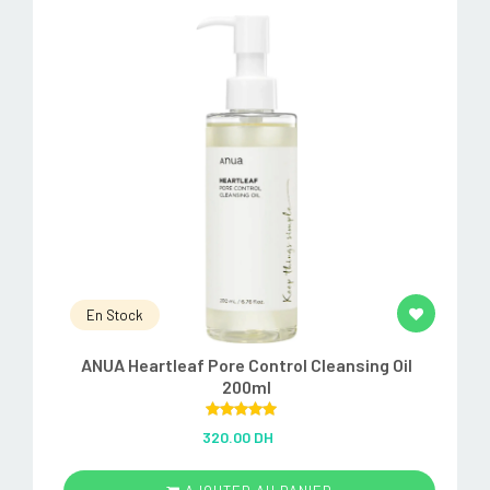
En Stock
ANUA Heartleaf Pore Control Cleansing Oil
200ml
Rated
5.00
320.00 DH
out of 5