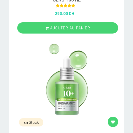
Rated
5.00
250.00 DH
out of 5
AJOUTER AU PANIER
En Stock