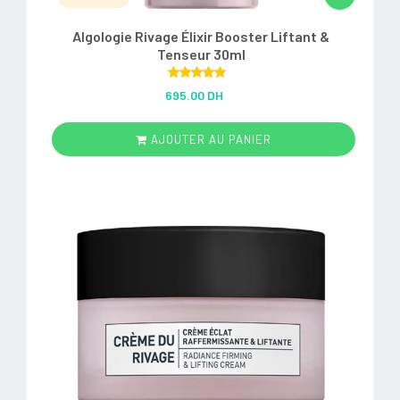
Algologie Rivage Élixir Booster Liftant &
Tenseur 30ml
Rated
5.00
695.00 DH
out of 5
AJOUTER AU PANIER