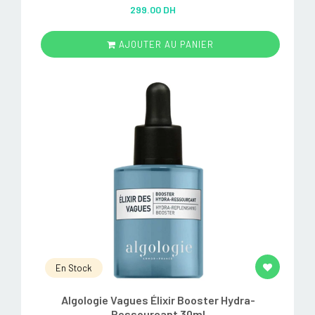
Rated
5.00
299.00 DH
out of 5
AJOUTER AU PANIER
En Stock
Algologie Vagues Élixir Booster Hydra-
Ressourçant 30ml