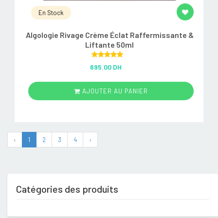
En Stock
Algologie Rivage Crème Éclat Raffermissante &
Liftante 50ml
Rated
5.00
695.00 DH
out of 5
AJOUTER AU PANIER
‹
1
2
3
4
›
Catégories des produits