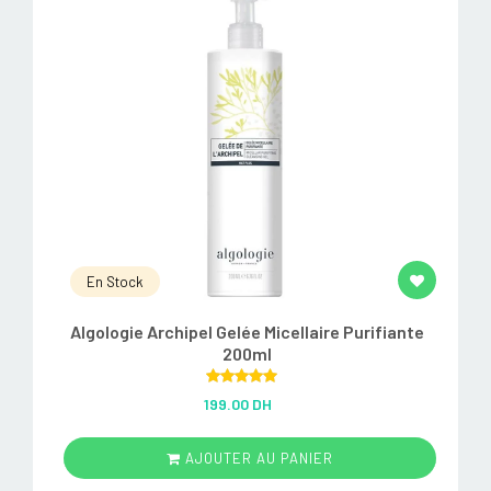
En Stock
Algologie Archipel Gelée Micellaire Purifiante
200ml
Rated
5.00
199.00 DH
out of 5
AJOUTER AU PANIER