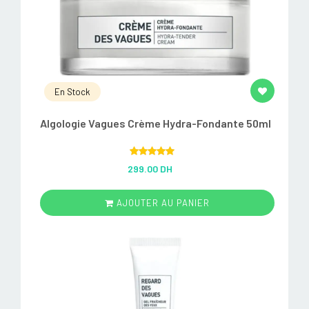
En Stock
Algologie Vagues Crème Hydra-Fondante 50ml
Rated
5.00
299.00 DH
out of 5
AJOUTER AU PANIER