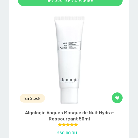
AJOUTER AU PANIER
En Stock
Algologie Vagues Masque de Nuit Hydra-
Ressourçant 50ml
Rated
5.00
260.00 DH
out of 5