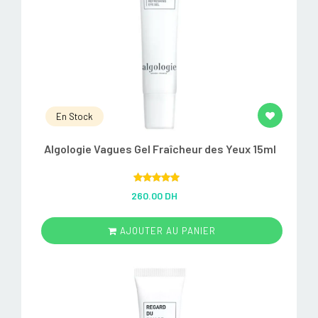
En Stock
Algologie Vagues Gel Fraîcheur des Yeux 15ml
Rated
5.00
260.00 DH
out of 5
AJOUTER AU PANIER