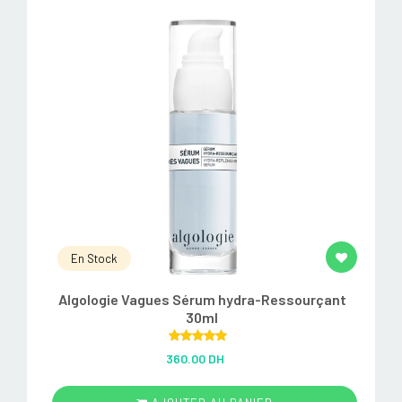
En Stock
Algologie Vagues Sérum hydra-Ressourçant
30ml
Rated
5.00
360.00 DH
out of 5