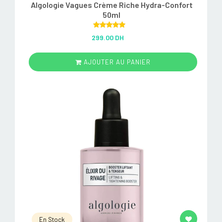
Algologie Vagues Crème Riche Hydra-Confort
50ml
Rated
5.00
299.00 DH
out of 5
AJOUTER AU PANIER
En Stock