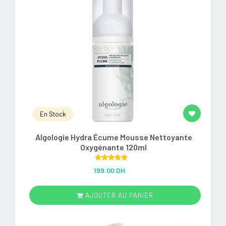
En Stock
Algologie Hydra Écume Mousse Nettoyante
Oxygénante 120ml
Rated
5.00
199.00 DH
out of 5
AJOUTER AU PANIER