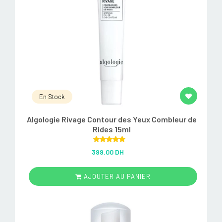
En Stock
Algologie Rivage Contour des Yeux Combleur de
Rides 15ml
Rated
5.00
399.00 DH
out of 5
AJOUTER AU PANIER