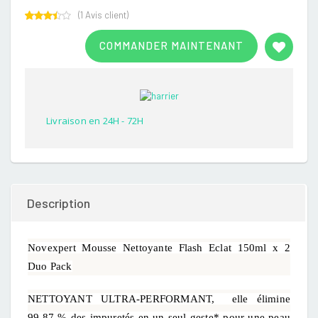
(
1
Avis client)
Rated
1
3.00
COMMANDER MAINTENANT
out of
5
based
on
customer
rating
Livraison en 24H - 72H
Description
Novexpert Mousse Nettoyante Flash Eclat 150ml x 2
Duo Pack
NETTOYANT ULTRA-PERFORMANT, elle élimine
99,87 % des impuretés en un seul geste* pour une peau