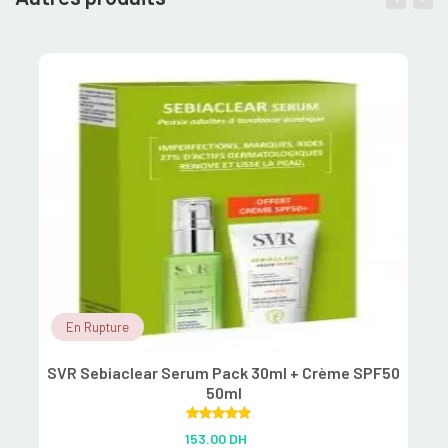
En Rupture
SVR Sebiaclear Serum Pack 30ml + Crème SPF50
50ml
Rated
5.00
153.00
DH
out of 5